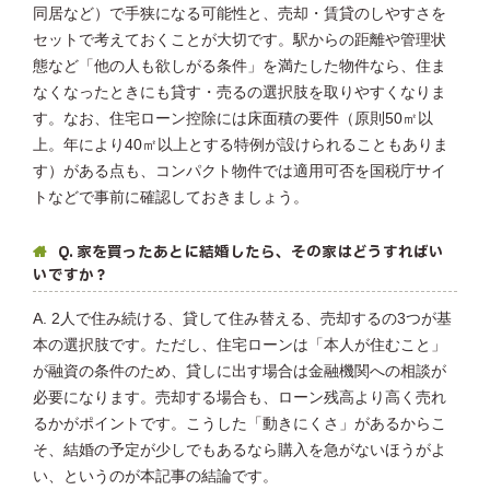
同居など）で手狭になる可能性と、売却・賃貸のしやすさを
セットで考えておくことが大切です。駅からの距離や管理状
態など「他の人も欲しがる条件」を満たした物件なら、住ま
なくなったときにも貸す・売るの選択肢を取りやすくなりま
す。なお、住宅ローン控除には床面積の要件（原則50㎡以
上。年により40㎡以上とする特例が設けられることもありま
す）がある点も、コンパクト物件では適用可否を国税庁サイ
トなどで事前に確認しておきましょう。
Q. 家を買ったあとに結婚したら、その家はどうすればい
いですか？
A. 2人で住み続ける、貸して住み替える、売却するの3つが基
本の選択肢です。ただし、住宅ローンは「本人が住むこと」
が融資の条件のため、貸しに出す場合は金融機関への相談が
必要になります。売却する場合も、ローン残高より高く売れ
るかがポイントです。こうした「動きにくさ」があるからこ
そ、結婚の予定が少しでもあるなら購入を急がないほうがよ
い、というのが本記事の結論です。