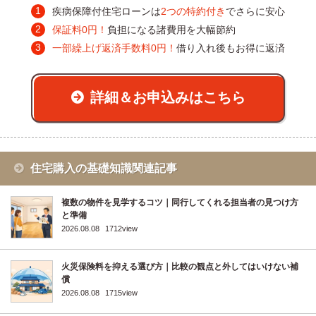
疾病保障付住宅ローンは
2つの特約付き
でさらに安心
保証料0円！
負担になる諸費用を大幅節約
一部繰上げ返済手数料0円！
借り入れ後もお得に返済
詳細＆お申込みはこちら
住宅購入の基礎知識関連記事
複数の物件を見学するコツ｜同行してくれる担当者の見つけ方
と準備
2026.08.08
1712view
火災保険料を抑える選び方｜比較の観点と外してはいけない補
償
2026.08.08
1715view