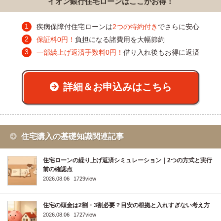
イオン銀行住宅ローンはここがお得！
疾病保障付住宅ローンは
2つの特約付き
でさらに安心
保証料0円！
負担になる諸費用を大幅節約
一部繰上げ返済手数料0円！
借り入れ後もお得に返済
詳細＆お申込みはこちら
住宅購入の基礎知識関連記事
住宅ローンの繰り上げ返済シミュレーション｜2つの方式と実行
前の確認点
2026.08.06
1729view
住宅の頭金は2割・3割必要？目安の根拠と入れすぎない考え方
2026.08.06
1727view