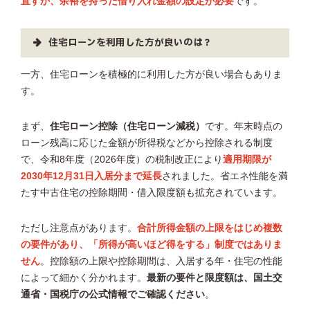
直すか、余裕を持った借り入れ金額の設定が必要
です。
住宅ローンを利用した方が良いのは？
一方、住宅ローンを積極的に利用した方が良い場合もありま
す。
まず、
住宅ローン控除（住宅ローン減税）
です。年末時点の
ローン残高に応じた金額が所得税などから控除される制度
で、令和8年度（2026年度）の税制改正により
適用期限が
2030年12月31日入居分まで延長
されました。省エネ性能を満
たす中古住宅の控除期間・借入限度額も拡充されています。
ただし注意点があります。
合計所得金額の上限をはじめ複数
の要件があり、「所得が高いほど得をする」制度ではありま
せん
。控除額の上限や控除期間は、入居する年・住宅の性能
によって細かく分かれます。
最新の要件と限度額は、国土交
通省・国税庁の公式情報でご確認ください
。