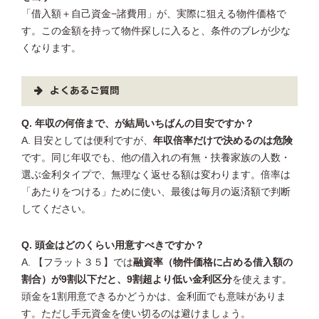
「借入額＋自己資金−諸費用」が、実際に狙える物件価格で
す。この金額を持って物件探しに入ると、条件のブレが少な
くなります。
よくあるご質問
Q. 年収の何倍まで、が結局いちばんの目安ですか？
A. 目安としては便利ですが、
年収倍率だけで決めるのは危険
です。同じ年収でも、他の借入れの有無・扶養家族の人数・
選ぶ金利タイプで、無理なく返せる額は変わります。倍率は
「あたりをつける」ために使い、最後は毎月の返済額で判断
してください。
Q. 頭金はどのくらい用意すべきですか？
A. 【フラット３５】では
融資率（物件価格に占める借入額の
割合）が9割以下だと、9割超より低い金利区分
を使えます。
頭金を1割用意できるかどうかは、金利面でも意味がありま
す。ただし手元資金を使い切るのは避けましょう。