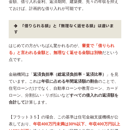
金額、借り入れ金利、返済期間、建築費、先々の年収を抑え
ておけば、計画的な借り入れが可能です。
「借りられる額」と「無理なく返せる額」は違いま
す
はじめての方がいちばん驚かれるのが、
審査で「借りられ
る」と言われる金額と、無理なく返せる金額は別物
だという
点です。
金融機関は「
返済負担率（総返済負担率・返済比率）
」を見
ています。これは
年収に占める年間返済額の割合
のことで、
住宅ローンだけでなく、自動車ローンや教育ローン、カード
ローン、分割払い・リボ払いなど
すべての借入れの返済額を
合計して
計算します。
【フラット３５】の場合、この基準は住宅金融支援機構が公
表しており、
年収400万円未満は30%以下、年収400万円以上