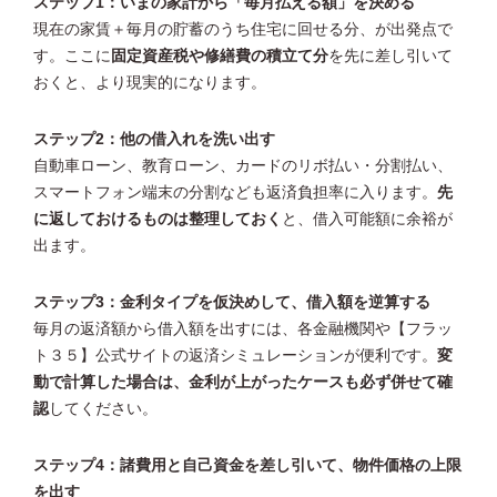
ステップ1：いまの家計から「毎月払える額」を決める
現在の家賃＋毎月の貯蓄のうち住宅に回せる分、が出発点で
す。ここに
固定資産税や修繕費の積立て分
を先に差し引いて
おくと、より現実的になります。
ステップ2：他の借入れを洗い出す
自動車ローン、教育ローン、カードのリボ払い・分割払い、
スマートフォン端末の分割なども返済負担率に入ります。
先
に返しておけるものは整理しておく
と、借入可能額に余裕が
出ます。
ステップ3：金利タイプを仮決めして、借入額を逆算する
毎月の返済額から借入額を出すには、各金融機関や【フラッ
ト３５】公式サイトの返済シミュレーションが便利です。
変
動で計算した場合は、金利が上がったケースも必ず併せて確
認
してください。
ステップ4：諸費用と自己資金を差し引いて、物件価格の上限
を出す