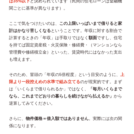
は35%以下
と決められています（民間の住宅ローンは金融機
関ごとに基準が異なります）。
ここで気をつけたいのは、
この上限いっぱいまで借りると家
計はかなり苦しくなる
ということです。年収に対する割合で
計算するときの「年収」は手取りではなく
額面
ですし、住宅
を持てば固定資産税・火災保険・修繕費・（マンションなら
管理費や修繕積立金）といった、賃貸時代にはなかった支出
も増えます。
そのため、冒頭の「年収の5倍程度」という目安のように、
上
限より一段控えめの水準で組み立てる
のが現実的です。まず
は「いくらまで借りられるか」ではなく、
「毎月いくらまで
なら、これまでどおりの暮らしを続けながら払えるか」
から
逆算してみてください。
さらに、
物件価格＝借入額ではありません
。実際には次の関
係になります。