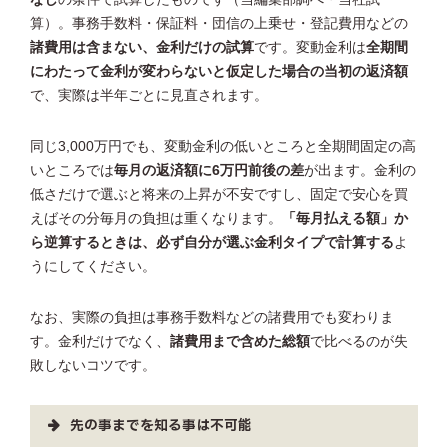
算）。事務手数料・保証料・団信の上乗せ・登記費用などの
諸費用は含まない、金利だけの試算
です。変動金利は
全期間
にわたって金利が変わらないと仮定した場合の当初の返済額
で、実際は半年ごとに見直されます。
同じ3,000万円でも、変動金利の低いところと全期間固定の高
いところでは
毎月の返済額に6万円前後の差
が出ます。金利の
低さだけで選ぶと将来の上昇が不安ですし、固定で安心を買
えばその分毎月の負担は重くなります。
「毎月払える額」か
ら逆算するときは、必ず自分が選ぶ金利タイプで計算する
よ
うにしてください。
なお、実際の負担は事務手数料などの諸費用でも変わりま
す。金利だけでなく、
諸費用まで含めた総額
で比べるのが失
敗しないコツです。
先の事までを知る事は不可能