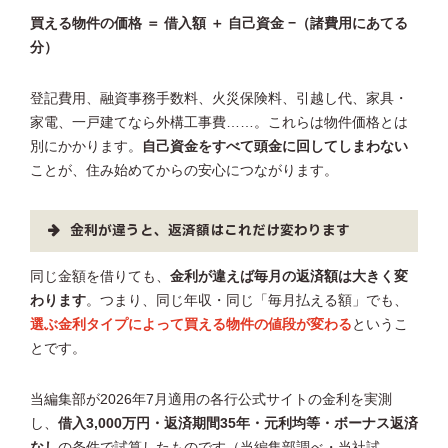
買える物件の価格 ＝ 借入額 ＋ 自己資金 −（諸費用にあてる
分）
登記費用、融資事務手数料、火災保険料、引越し代、家具・
家電、一戸建てなら外構工事費……。これらは物件価格とは
別にかかります。
自己資金をすべて頭金に回してしまわない
ことが、住み始めてからの安心につながります。
金利が違うと、返済額はこれだけ変わります
同じ金額を借りても、
金利が違えば毎月の返済額は大きく変
わります
。つまり、同じ年収・同じ「毎月払える額」でも、
選ぶ金利タイプによって買える物件の値段が変わる
というこ
とです。
当編集部が2026年7月適用の各行公式サイトの金利を実測
し、
借入3,000万円・返済期間35年・元利均等・ボーナス返済
なし
の条件で試算したものです（当編集部調べ・当社試