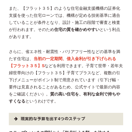
また、【フラット３５】のような住宅金融支援機構の証券化
支援を使った住宅ローンでは、機構が定める技術基準に適合
していることが条件となり、設計・施工の段階で審査と検査
が行われます。そのため
住宅の質を確かめやすい
という利点
があります。
さらに、省エネ性・耐震性・バリアフリー性などの基準を満
たす住宅は、
当初の一定期間、借入金利が引き下げられる
【フラット３５】S
などを利用できます。子育て世帯・若年夫
婦世帯向けの【フラット３５】子育てプラスなど、複数の引
下げメニューがポイント制で用意されています（引下げ幅・
要件は見直されることがあるため、公式サイトで最新の内容
をご確認ください）。
質の高い住宅を、有利な金利で持ちや
すくなる
というわけです。
現実的な予算を出す4つのステップ