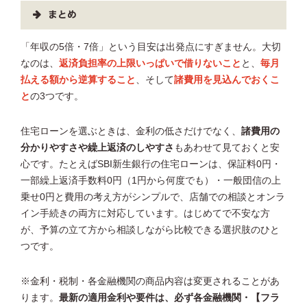
まとめ
「年収の5倍・7倍」という目安は出発点にすぎません。大切
なのは、
返済負担率の上限いっぱいで借りないこと
と、
毎月
払える額から逆算すること
、そして
諸費用を見込んでおくこ
と
の3つです。
住宅ローンを選ぶときは、金利の低さだけでなく、
諸費用の
分かりやすさや繰上返済のしやすさ
もあわせて見ておくと安
心です。たとえばSBI新生銀行の住宅ローンは、保証料0円・
一部繰上返済手数料0円（1円から何度でも）・一般団信の上
乗せ0円と費用の考え方がシンプルで、店舗での相談とオンラ
イン手続きの両方に対応しています。はじめてで不安な方
が、予算の立て方から相談しながら比較できる選択肢のひと
つです。
※金利・税制・各金融機関の商品内容は変更されることがあ
ります。
最新の適用金利や要件は、必ず各金融機関・【フラ