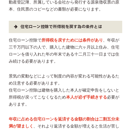
動産登記簿、所属している会社から発行する源泉徴収票の原
本、住民票のコピーなどの書類が必要になります。
住宅ローン控除で所得税を戻す為の条件とは
住宅ローン控除で
所得税を戻すためには条件があり
、年収が
三千万円以下の人で、購入した建物に六ヶ月以上住み、住宅
ローンを借り入れた年の年末である十二月三十一日までは住
み続ける必要があります。
景気の変動などによって制度の内容が変わる可能性があるた
め注意する必要があります。
住宅ローン控除は建物を購入した本人が確定申告をしないと
所得税が戻ってこなくなるため
本人が必ず手続きする
必要が
あります。
年収に占める住宅ローンを返済する金額の割合は二割五分未
満が望ましく
、それより返済する金額が増えると生活が苦し