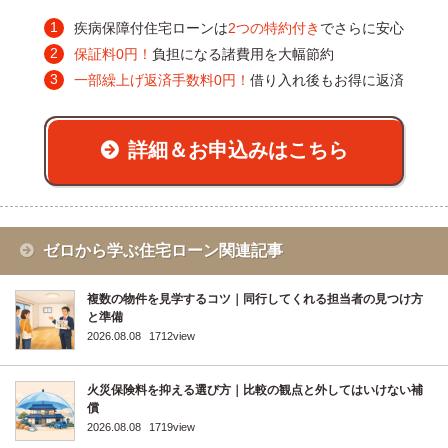
疾病保障付住宅ローンは
2つの特約付き
でさらに安心
保証料0円！
負担になる諸費用を大幅節約
一部繰上げ返済手数料0円！
借り入れ後もお得に返済
詳細＆お申込みはこちら
ゼロから学ぶ住宅ローン関連記事
複数の物件を見学するコツ｜同行してくれる担当者の見つけ方
と準備
2026.08.08
1712view
火災保険料を抑える選び方｜比較の観点と外してはいけない補
償
2026.08.08
1719view