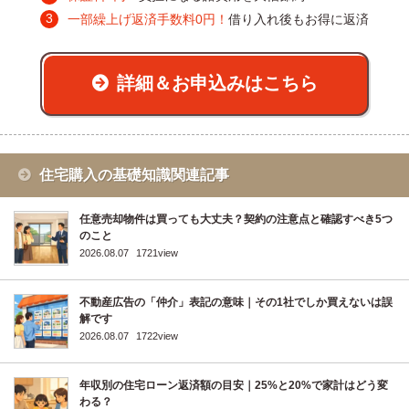
一部繰上げ返済手数料0円！
借り入れ後もお得に返済
詳細＆お申込みはこちら
住宅購入の基礎知識関連記事
任意売却物件は買っても大丈夫？契約の注意点と確認すべき5つ
のこと
2026.08.07
1721view
不動産広告の「仲介」表記の意味｜その1社でしか買えないは誤
解です
2026.08.07
1722view
年収別の住宅ローン返済額の目安｜25%と20%で家計はどう変
わる？