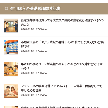
住宅購入の基礎知識関連記事
任意売却物件は買っても大丈夫？契約の注意点と確認すべき5つ
のこと
2026.08.07
1723view
不動産広告の「仲介」表記の意味｜その1社でしか買えないは誤
解です
2026.08.07
1724view
年収別の住宅ローン返済額の目安｜25%と20%で家計はどう変
わる？
2026.08.07
1730view
フラット35の審査は甘い？アルバイト・自営業・団信なしでも
申し込める理由
2026.08.07
1732view