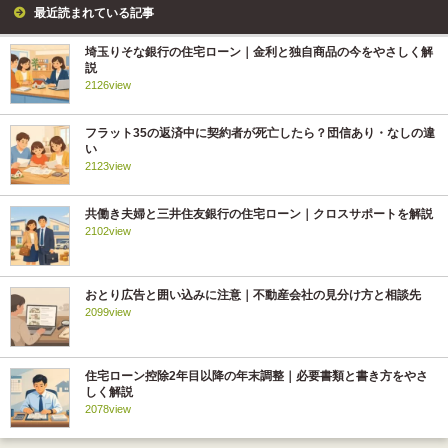
最近読まれている記事
埼玉りそな銀行の住宅ローン｜金利と独自商品の今をやさしく解
説
2126view
フラット35の返済中に契約者が死亡したら？団信あり・なしの違
い
2123view
共働き夫婦と三井住友銀行の住宅ローン｜クロスサポートを解説
2102view
おとり広告と囲い込みに注意｜不動産会社の見分け方と相談先
2099view
住宅ローン控除2年目以降の年末調整｜必要書類と書き方をやさ
しく解説
2078view