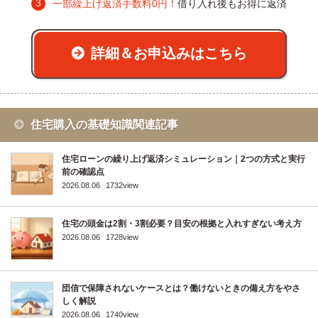
一部繰上げ返済手数料0円！
借り入れ後もお得に返済
詳細＆お申込みはこちら
住宅購入の基礎知識関連記事
住宅ローンの繰り上げ返済シミュレーション｜2つの方式と実行
前の確認点
2026.08.06
1732view
住宅の頭金は2割・3割必要？目安の根拠と入れすぎない考え方
2026.08.06
1728view
団信で保障されないケースとは？働けないときの備え方をやさ
しく解説
2026.08.06
1740view