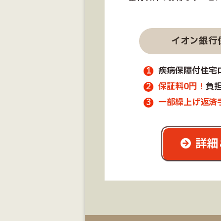
イオン銀行
疾病保障付住宅
保証料0円！
負
一部繰上げ返済
詳細