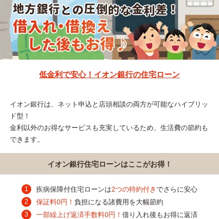
低金利で安心！イオン銀行の住宅ローン
イオン銀行は、ネット申込と店頭相談の両方が可能なハイブリッ
ド型！
金利以外のお得なサービスも充実しているため、生活費の節約も
できます。
イオン銀行住宅ローンはここがお得！
疾病保障付住宅ローンは
2つの特約付き
でさらに安心
保証料0円！
負担になる諸費用を大幅節約
一部繰上げ返済手数料0円！
借り入れ後もお得に返済