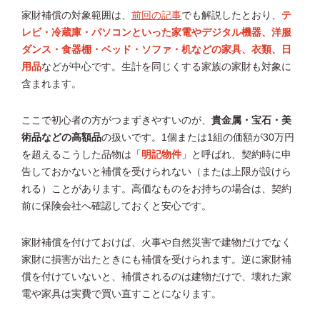
家財補償の対象範囲は、
前回の記事
でも解説したとおり、
テ
レビ・冷蔵庫・パソコンといった家電やデジタル機器、洋服
ダンス・食器棚・ベッド・ソファ・机などの家具、衣類、日
用品
などが中心です。生計を同じくする家族の家財も対象に
含まれます。
ここで初心者の方がつまずきやすいのが、
貴金属・宝石・美
術品などの高額品
の扱いです。1個または1組の価額が30万円
を超えるこうした品物は「
明記物件
」と呼ばれ、契約時に申
告しておかないと補償を受けられない（または上限が設けら
れる）ことがあります。高価なものをお持ちの場合は、契約
前に保険会社へ確認しておくと安心です。
家財補償を付けておけば、火事や自然災害で建物だけでなく
家財に損害が出たときにも補償を受けられます。逆に家財補
償を付けていないと、補償されるのは建物だけで、壊れた家
電や家具は実費で買い直すことになります。