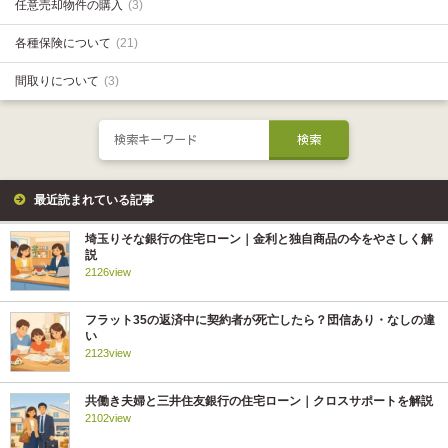
任意売却物件の購入
(3)
各種保険について
(21)
間取りについて
(3)
最近読まれている記事
埼玉りそな銀行の住宅ローン｜金利と独自商品の今をやさしく解
説
2126view
フラット35の返済中に契約者が死亡したら？団信あり・なしの違
い
2123view
共働き夫婦と三井住友銀行の住宅ローン｜クロスサポートを解説
2102view