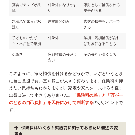
落雷でテレビが故
対象外になりやす
家財として補償される
障
い
場合がある
水漏れで家具が水
建物部分のみ
家財の損害もカバーで
浸し
きる
子どものいたず
対象外
破損・汚損補償があれ
ら・不注意で破損
ば対象になることも
保険料
家財補償の分だけ
その分やや高くなる
安い
このように、家財補償を付けるかどうかで、いざというとき
に自己負担で買い直す範囲が大きく変わります。保険料を抑
えたい気持ちもわかりますが、家電や家具を一式そろえ直す
出費は決して小さくありません。
「保険料の差」と「万が一
のときの自己負担」を天秤にかけて判断する
のがポイントで
す。
保険料はいくら？契約前に知っておきたい最近の変
更点