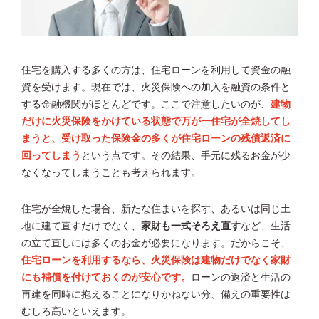
住宅を購入する多くの方は、住宅ローンを利用して資金の融
資を受けます。現在では、火災保険への加入を融資の条件と
する金融機関がほとんどです。ここで注意したいのが、
建物
だけに火災保険をかけている状態で万が一住宅が全焼してし
まうと、受け取った保険金の多くが住宅ローンの残債返済に
回ってしまう
という点です。その結果、手元に残るお金が少
なくなってしまうことも考えられます。
住宅が全焼した場合、新たな住まいを探す、あるいは同じ土
地に建て直すだけでなく、
家財も一式そろえ直す
など、生活
の立て直しには多くのお金が必要になります。だからこそ、
住宅ローンを利用するなら、火災保険は建物だけでなく家財
にも補償を付けておくのが安心です。
ローンの返済と生活の
再建を同時に抱えることになりかねない分、備えの重要性は
むしろ高いといえます。