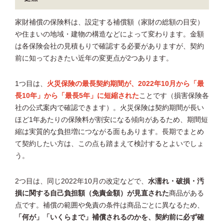
家財補償の保険料は、設定する補償額（家財の総額の目安）
や住まいの地域・建物の構造などによって変わります。金額
は各保険会社の見積もりで確認する必要がありますが、契約
前に知っておきたい近年の変更点が2つあります。
1つ目は、
火災保険の最長契約期間が、2022年10月から「最
長10年」から「最長5年」に短縮された
ことです（損害保険各
社の公式案内で確認できます）。火災保険は契約期間が長い
ほど1年あたりの保険料が割安になる傾向があるため、期間短
縮は実質的な負担増につながる面もあります。長期でまとめ
て契約したい方は、この点も踏まえて検討するとよいでしょ
う。
2つ目は、同じ2022年10月の改定などで、
水濡れ・破損・汚
損に関する自己負担額（免責金額）が見直された
商品がある
点です。補償の範囲や免責の条件は商品ごとに異なるため、
「何が」「いくらまで」補償されるのかを、契約前に必ず確