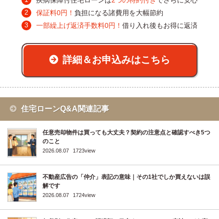
疾病保障付住宅ローンは
2つの特約付き
でさらに安心
保証料0円！
負担になる諸費用を大幅節約
一部繰上げ返済手数料0円！
借り入れ後もお得に返済
詳細＆お申込みはこちら
住宅ローンQ&A関連記事
任意売却物件は買っても大丈夫？契約の注意点と確認すべき5つ
のこと
2026.08.07
1723view
不動産広告の「仲介」表記の意味｜その1社でしか買えないは誤
解です
2026.08.07
1724view