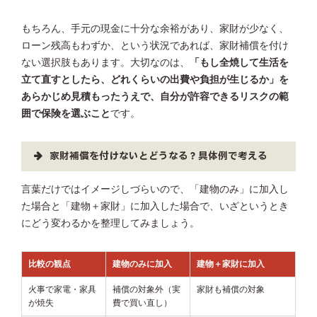
もちろん、手元の現金に十分な余裕があり、家財が少なく、
ローン残高もわずか、という状況であれば、家財補償を付け
ない選択肢もあります。大切なのは、
「もし全焼して生活を
立て直すとしたら、どれくらいの出費や負担が生じるか」を
あらかじめ見積もったうえで、自分が許容できるリスクの範
囲で保険を選ぶこと
です。
家財補償を付けないとどうなる？具体例で考える
言葉だけではイメージしづらいので、「建物のみ」に加入し
た場合と「建物＋家財」に加入した場合で、いざというとき
にどう変わるかを整理してみましょう。
比較の観点
建物のみに加入
建物＋家財に加入
火事で家電・家具
補償の対象外（実
家財も補償の対象
が焼失
費で買い直し）