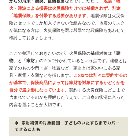
からの飛来・衝突、盗難被害
などです。ただし、
地震・噴
火・津波による損害は火災保険だけでは補償されず、別途
「地震保険」を付帯する必要があります
。地震保険は火災保
険とセットでしか加入できない仕組みなので、地震のリスク
が気になる方は、火災保険を選ぶ段階で地震保険もあわせて
検討しておきましょう。
ここで整理しておきたいのが、火災保険の補償対象は「
建
物
」と「
家財
」の2つに分かれているという点です。建物とは
家そのものや門・塀・物置など、家財とは家の中にある家
具・家電・衣類などを指します。
この2つは別々に契約するの
が基本で、保険商品によっては家財を対象にするかどうかを
自分で選ぶ形になっています。
契約する火災保険にどこまで
含まれているのかを理解したうえで、ご自身の状況に合った
内容を選ぶことが大切です。
家財補償の対象範囲｜子どものいたずらまでカバー
できることも