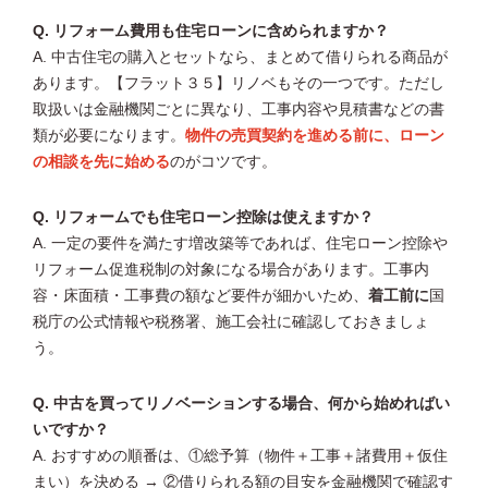
Q. リフォーム費用も住宅ローンに含められますか？
A. 中古住宅の購入とセットなら、まとめて借りられる商品が
あります。【フラット３５】リノベもその一つです。ただし
取扱いは金融機関ごとに異なり、工事内容や見積書などの書
類が必要になります。
物件の売買契約を進める前に、ローン
の相談を先に始める
のがコツです。
Q. リフォームでも住宅ローン控除は使えますか？
A. 一定の要件を満たす増改築等であれば、住宅ローン控除や
リフォーム促進税制の対象になる場合があります。工事内
容・床面積・工事費の額など要件が細かいため、
着工前に
国
税庁の公式情報や税務署、施工会社に確認しておきましょ
う。
Q. 中古を買ってリノベーションする場合、何から始めればい
いですか？
A. おすすめの順番は、①総予算（物件＋工事＋諸費用＋仮住
まい）を決める → ②借りられる額の目安を金融機関で確認す