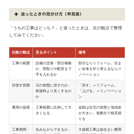
迷ったときの見分け方（早見表）
「うちの工事はどっち？」と迷ったときは、次の観点で整理
してみてください。
比較の観点
見るポイント
備考
工事の範囲
設備の交換・部分補修
部分ならリフォーム、住ま
か、間取りや配管まで
い全体を作り替えるならリ
手を入れるか
ノベーション
目指す状態
元の状態に戻すのか、
「戻す」＝リフォーム、
新築時より良くするの
「上げる」＝リノベーショ
か
ン
費用の規模
工事範囲に比例して大
金額は住宅の状態と地域差
きくなる
が大きい。複数社で相見積
りを
工事期間・
住みながらできるか、
大規模工事は仮住まい費用