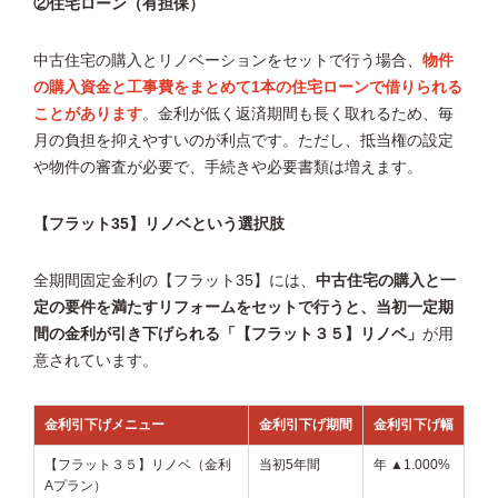
②住宅ローン（有担保）
中古住宅の購入とリノベーションをセットで行う場合、
物件
の購入資金と工事費をまとめて1本の住宅ローンで借りられる
ことがあります
。金利が低く返済期間も長く取れるため、毎
月の負担を抑えやすいのが利点です。ただし、抵当権の設定
や物件の審査が必要で、手続きや必要書類は増えます。
【フラット35】リノベという選択肢
全期間固定金利の【フラット35】には、
中古住宅の購入と一
定の要件を満たすリフォームをセットで行うと、当初一定期
間の金利が引き下げられる「【フラット３５】リノベ」
が用
意されています。
金利引下げメニュー
金利引下げ期間
金利引下げ幅
【フラット３５】リノベ（金利
当初5年間
年 ▲1.000%
Aプラン）