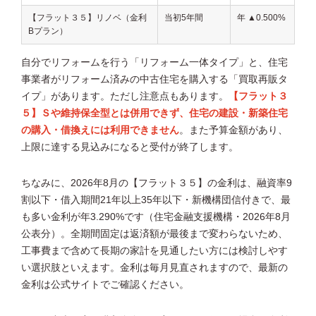
【フラット３５】リノベ（金利
当初5年間
年 ▲0.500%
Bプラン）
自分でリフォームを行う「リフォーム一体タイプ」と、住宅
事業者がリフォーム済みの中古住宅を購入する「買取再販タ
イプ」があります。ただし注意点もあります。
【フラット３
５】Ｓや維持保全型とは併用できず、住宅の建設・新築住宅
の購入・借換えには利用できません
。また予算金額があり、
上限に達する見込みになると受付が終了します。
ちなみに、2026年8月の【フラット３５】の金利は、融資率9
割以下・借入期間21年以上35年以下・新機構団信付きで、最
も多い金利が年3.290%です（住宅金融支援機構・2026年8月
公表分）。全期間固定は返済額が最後まで変わらないため、
工事費まで含めて長期の家計を見通したい方には検討しやす
い選択肢といえます。金利は毎月見直されますので、最新の
金利は公式サイトでご確認ください。