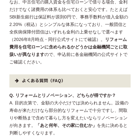
なお、中古住宅の購入資金を住宅ローンで借りる場合、金利
だけでなく諸費用の体系も比べておくと安心です。たとえば
SBI新生銀行は保証料が原則0円で、事務手数料が借入金額の
2.20%（税込）とシンプルな体系になっており、一般団信と
全疾病保障付団信はいずれも金利の上乗せなしで選べます
（2026年8月時点・同行公式サイトにて確認）。
リフォーム
費用を住宅ローンに含められるかどうかは金融機関ごとに取
扱いが異なります
ので、申込前に各金融機関の公式サイトで
ご確認ください。
よくある質問（FAQ）
Q. リフォームとリノベーション、どちらが得ですか？
A. 目的次第で、金額の大小だけでは決められません。設備の
寿命が来ただけなら部分的なリフォームで十分ですし、間取
りや断熱まで含めて暮らし方を変えたいならリノベーション
が向きます。
「あと何年、その家に住むか」
を先に決めると
判断しやすくなります。