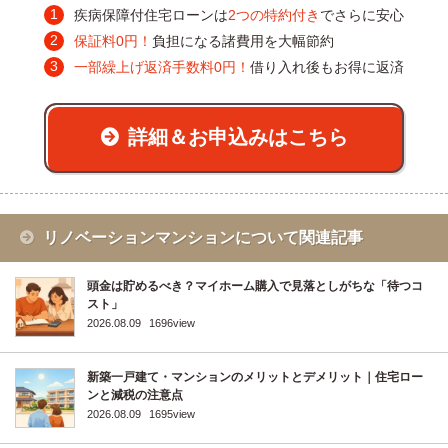
疾病保障付住宅ローンは
2つの特約付き
でさらに安心
保証料0円！
負担になる諸費用を大幅節約
一部繰上げ返済手数料0円！
借り入れ後もお得に返済
詳細＆お申込みはこちら
リノベーションマンションについて関連記事
頭金は貯めるべき？マイホーム購入で見落としがちな「待つコ
スト」
2026.08.09
1696view
新築一戸建て・マンションのメリットとデメリット｜住宅ロー
ンと減税の注意点
2026.08.09
1695view