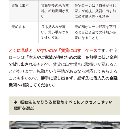
賃貸に出す
賃貸需要のある立
住宅ローンは「自分が住む
地。転勤期間が長
家」が前提。賃貸に出す前
い
に必ず借入先へ相談を
売却する
戻る見込みが薄
売却額がローン残高を下回
い。買い手がつき
ると自己資金での補填が必
やすい立地
要になることも
とくに見落としやすいのが「賃貸に出す」ケース
です。住宅
ローンは
「本人やご家族が住むための家」を前提に低い金利
で貸し出される
もので、賃貸に出す場合は取扱いが変わるこ
とがあります。転勤という事情があるなら対応してもらえる
ことも多いので、
勝手に貸し出さず、必ず先に借入先の金融
機関へ相談してください
。
転勤先になりうる勤務地すべてにアクセスしやすい
場所を選ぶ