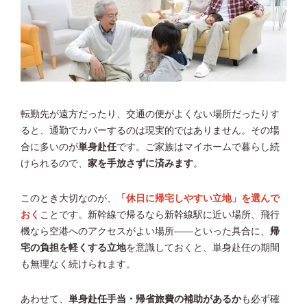
転勤先が遠方だったり、交通の便がよくない場所だったりす
ると、通勤でカバーするのは現実的ではありません。その場
合に多いのが
単身赴任
です。ご家族はマイホームで暮らし続
けられるので、
家を手放さずに済みます
。
このとき大切なのが、
「休日に帰宅しやすい立地」を選んで
おく
ことです。新幹線で帰るなら新幹線駅に近い場所、飛行
機なら空港へのアクセスがよい場所——といった具合に、
帰
宅の負担を軽くする立地
を意識しておくと、単身赴任の期間
も無理なく続けられます。
あわせて、
単身赴任手当・帰省旅費の補助があるか
も必ず確