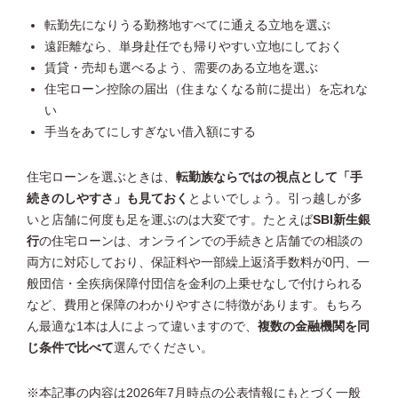
転勤先になりうる勤務地すべてに通える立地を選ぶ
遠距離なら、単身赴任でも帰りやすい立地にしておく
賃貸・売却も選べるよう、需要のある立地を選ぶ
住宅ローン控除の届出（住まなくなる前に提出）を忘れな
い
手当をあてにしすぎない借入額にする
住宅ローンを選ぶときは、
転勤族ならではの視点として「手
続きのしやすさ」も見ておく
とよいでしょう。引っ越しが多
いと店舗に何度も足を運ぶのは大変です。たとえば
SBI新生銀
行
の住宅ローンは、オンラインでの手続きと店舗での相談の
両方に対応しており、保証料や一部繰上返済手数料が0円、一
般団信・全疾病保障付団信を金利の上乗せなしで付けられる
など、費用と保障のわかりやすさに特徴があります。もちろ
ん最適な1本は人によって違いますので、
複数の金融機関を同
じ条件で比べて
選んでください。
※本記事の内容は2026年7月時点の公表情報にもとづく一般