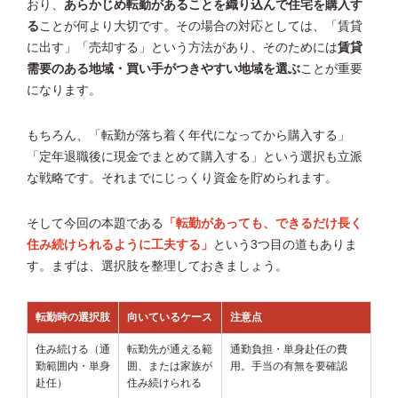
おり、
あらかじめ転勤があることを織り込んで住宅を購入す
る
ことが何より大切です。その場合の対応としては、「賃貸
に出す」「売却する」という方法があり、そのためには
賃貸
需要のある地域・買い手がつきやすい地域を選ぶ
ことが重要
になります。
もちろん、「転勤が落ち着く年代になってから購入する」
「定年退職後に現金でまとめて購入する」という選択も立派
な戦略です。それまでにじっくり資金を貯められます。
そして今回の本題である
「転勤があっても、できるだけ長く
住み続けられるように工夫する」
という3つ目の道もありま
す。まずは、選択肢を整理しておきましょう。
転勤時の選択肢
向いているケース
注意点
住み続ける（通
転勤先が通える範
通勤負担・単身赴任の費
勤範囲内・単身
囲、または家族が
用。手当の有無を要確認
赴任）
住み続けられる