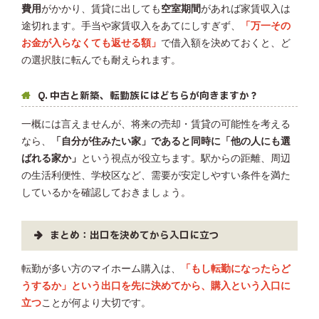
費用
がかかり、賃貸に出しても
空室期間
があれば家賃収入は
途切れます。手当や家賃収入をあてにしすぎず、
「万一その
お金が入らなくても返せる額」
で借入額を決めておくと、ど
の選択肢に転んでも耐えられます。
Q. 中古と新築、転勤族にはどちらが向きますか？
一概には言えませんが、将来の売却・賃貸の可能性を考える
なら、
「自分が住みたい家」であると同時に「他の人にも選
ばれる家か」
という視点が役立ちます。駅からの距離、周辺
の生活利便性、学校区など、需要が安定しやすい条件を満た
しているかを確認しておきましょう。
まとめ：出口を決めてから入口に立つ
転勤が多い方のマイホーム購入は、
「もし転勤になったらど
うするか」という出口を先に決めてから、購入という入口に
立つ
ことが何より大切です。