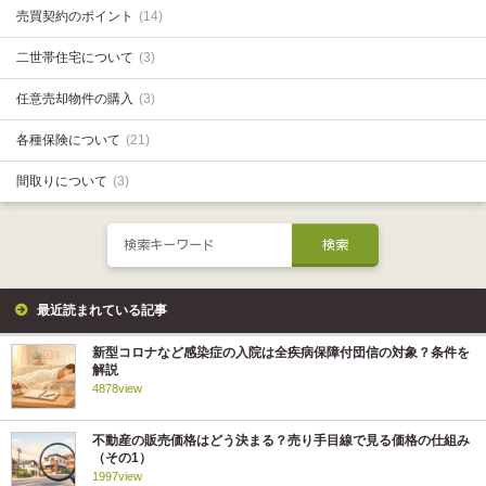
売買契約のポイント
(14)
二世帯住宅について
(3)
任意売却物件の購入
(3)
各種保険について
(21)
間取りについて
(3)
最近読まれている記事
新型コロナなど感染症の入院は全疾病保障付団信の対象？条件を
解説
4878view
不動産の販売価格はどう決まる？売り手目線で見る価格の仕組み
（その1）
1997view