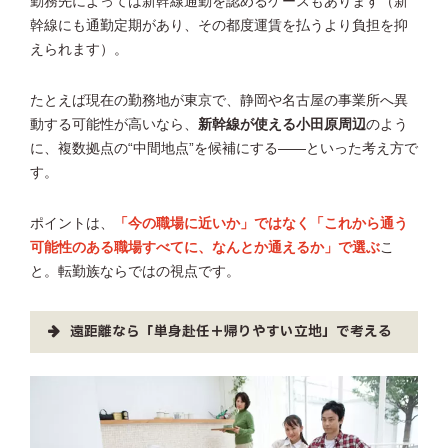
勤務先によっては新幹線通勤を認めるケースもあります（新
幹線にも通勤定期があり、その都度運賃を払うより負担を抑
えられます）。
たとえば現在の勤務地が東京で、静岡や名古屋の事業所へ異
動する可能性が高いなら、
新幹線が使える小田原周辺
のよう
に、複数拠点の“中間地点”を候補にする——といった考え方で
す。
ポイントは、
「今の職場に近いか」ではなく「これから通う
可能性のある職場すべてに、なんとか通えるか」で選ぶ
こ
と。転勤族ならではの視点です。
遠距離なら「単身赴任＋帰りやすい立地」で考える