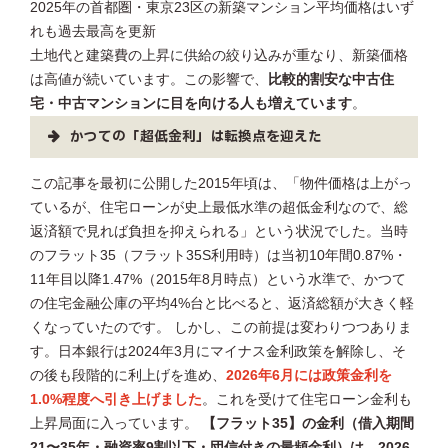
2025年の首都圏・東京23区の新築マンション平均価格はいず
れも過去最高を更新
土地代と建築費の上昇に供給の絞り込みが重なり、新築価格
は高値が続いています。この影響で、
比較的割安な中古住
宅・中古マンションに目を向ける人も増えています
。
かつての「超低金利」は転換点を迎えた
この記事を最初に公開した2015年頃は、「物件価格は上がっ
ているが、住宅ローンが史上最低水準の超低金利なので、総
返済額で見れば負担を抑えられる」という状況でした。当時
のフラット35（フラット35S利用時）は当初10年間0.87%・
11年目以降1.47%（2015年8月時点）という水準で、かつて
の住宅金融公庫の平均4%台と比べると、返済総額が大きく軽
くなっていたのです。 しかし、この前提は変わりつつありま
す。日本銀行は2024年3月にマイナス金利政策を解除し、そ
の後も段階的に利上げを進め、
2026年6月には政策金利を
1.0%程度へ引き上げました
。これを受けて住宅ローン金利も
上昇局面に入っています。
【フラット35】の金利（借入期間
21〜35年・融資率9割以下・団信付きの最頻金利）は、2026