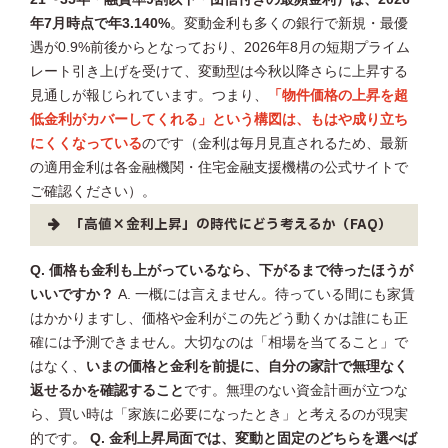
年7月時点で年3.140%
。変動金利も多くの銀行で新規・最優
遇が0.9%前後からとなっており、2026年8月の短期プライム
レート引き上げを受けて、変動型は今秋以降さらに上昇する
見通しが報じられています。つまり、
「物件価格の上昇を超
低金利がカバーしてくれる」という構図は、もはや成り立ち
にくくなっている
のです（金利は毎月見直されるため、最新
の適用金利は各金融機関・住宅金融支援機構の公式サイトで
ご確認ください）。
「高値×金利上昇」の時代にどう考えるか（FAQ）
Q. 価格も金利も上がっているなら、下がるまで待ったほうが
いいですか？
A. 一概には言えません。待っている間にも家賃
はかかりますし、価格や金利がこの先どう動くかは誰にも正
確には予測できません。大切なのは「相場を当てること」で
はなく、
いまの価格と金利を前提に、自分の家計で無理なく
返せるかを確認すること
です。無理のない資金計画が立つな
ら、買い時は「家族に必要になったとき」と考えるのが現実
的です。
Q. 金利上昇局面では、変動と固定のどちらを選べば