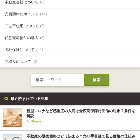
不動産会社について
(9)
売買契約のポイント
(14)
二世帯住宅について
(3)
任意売却物件の購入
(3)
各種保険について
(21)
間取りについて
(3)
最近読まれている記事
新型コロナなど感染症の入院は全疾病保障付団信の対象？条件を
解説
4878view
不動産の販売価格はどう決まる？売り手目線で見る価格の仕組み