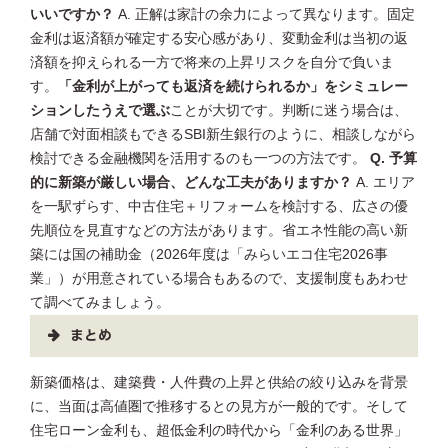
いいですか？
A. 正解は家計の余力によって異なります。固定
金利は返済額が確定する安心感があり、変動金利は当初の返
済額を抑えられる一方で将来の上昇リスクを自分で負いま
す。
「金利が上がっても返済を続けられるか」をシミュレー
ションしたうえで選ぶ
ことが大切です。判断に迷う場合は、
店舗で対面相談もできるSBI新生銀行のように、相談しながら
検討できる金融機関を活用するのも一つの方法です。
Q. 予算
的に新築が厳しい場合、どんな工夫がありますか？
A. エリア
を一駅ずらす、中古住宅＋リフォームを検討する、広さの優
先順位を見直すなどの方法があります。省エネ性能の高い新
築には国の補助金（2026年度は「みらいエコ住宅2026事
業」）が用意されている場合もあるので、支援制度もあわせ
て調べてみましょう。
まとめ
新築価格は、建築費・人件費の上昇と供給の絞り込みを背景
に、当面は高値圏で推移するとの見方が一般的です。そして
住宅ローン金利も、超低金利の時代から「金利のある世界」