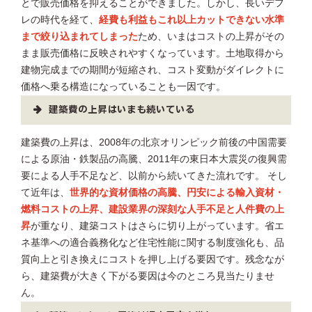
とで販売価格を抑えることができました。しかし、長いデフ
レの時代を経て、
経費も利益もこれ以上カットできない水準
まで絞り込まれてしまった
ため、いまはコストの上昇がその
まま販売価格に反映されやすくなっています。土地取得から
建物完成までの期間が短縮され、コスト変動がダイレクトに
価格へ乗る構造になっていることも一因です。
建築費の上昇はいまも続いている
建築費の上昇は、2008年の北京オリンピック前後の中国需要
による原油・鉄製品の高騰、2011年の東日本大震災の復興需
要による人手不足など、以前から続いてきた流れです。 そし
て近年は、
世界的な資材価格の高騰、円安による輸入資材・
燃料コストの上昇、建設業界の深刻な人手不足と人件費の上
昇
が重なり、建築コストはさらに切り上がっています。省エ
ネ基準への適合義務化など住宅性能に関する制度強化も、品
質向上と引き換えにコストを押し上げる要因です。残念なが
ら、建築費が大きく下がる要因は今のところ見当たりませ
ん。