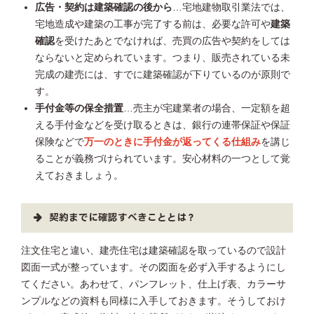
広告・契約は建築確認の後から
…宅地建物取引業法では、
宅地造成や建築の工事が完了する前は、必要な許可や
建築
確認
を受けたあとでなければ、売買の広告や契約をしては
ならないと定められています。つまり、販売されている未
完成の建売には、すでに建築確認が下りているのが原則で
す。
手付金等の保全措置
…売主が宅建業者の場合、一定額を超
える手付金などを受け取るときは、銀行の連帯保証や保証
保険などで
万一のときに手付金が返ってくる仕組み
を講じ
ることが義務づけられています。安心材料の一つとして覚
えておきましょう。
契約までに確認すべきこととは？
注文住宅と違い、建売住宅は建築確認を取っているので設計
図面一式が整っています。その図面を必ず入手するようにし
てください。あわせて、パンフレット、仕上げ表、カラーサ
ンプルなどの資料も同様に入手しておきます。そうしておけ