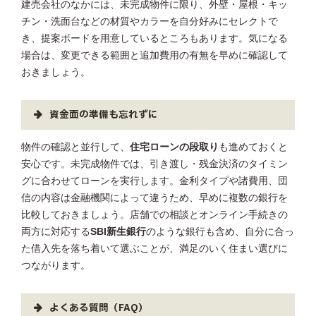
建売会社のなかには、未完成物件に限り、外壁・屋根・キッ
チン・洗面台などの材質やカラーを自分好みにセレクトで
き、提案ボードを用意しているところもあります。気になる
場合は、変更できる範囲と追加費用の有無を早めに確認して
おきましょう。
資金面の準備も忘れずに
物件の確認と並行して、
住宅ローンの段取り
も進めておくと
安心です。未完成物件では、引き渡し・残金決済のタイミン
グに合わせてローンを実行します。金利タイプや諸費用、団
信の内容は金融機関によって違うため、早めに複数の銀行を
比較しておきましょう。店舗での相談とオンライン手続きの
両方に対応する
SBI新生銀行
のような銀行も含め、自分に合っ
た借入先を落ち着いて選ぶことが、満足のいく住まい選びに
つながります。
よくある質問（FAQ）