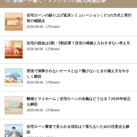
新築一戸建て・マンションの購入関連記事
住宅ローンの繰り上げ返済シミュレーション｜2つの方式と実行
前の確認点
2026.08.06
1731view
住宅の頭金は2割・3割必要？目安の根拠と入れすぎない考え方
2026.08.06
1728view
団信で保障されないケースとは？働けないときの備え方をやさ
しく解説
2026.08.06
1740view
離婚とマイホーム｜住宅ローンの名義はどうなる？2026年改正
も解説
2026.08.06
1739view
住宅ローン審査で見られる項目は？落ちないための注意点も解
説