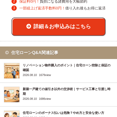
保証料0円！
負担になる諸費用を大幅節約
一部繰上げ返済手数料0円！
借り入れ後もお得に返済
詳細＆お申込みはこちら
住宅ローンQ&A関連記事
リノベーション物件購入のポイント｜住宅ローン控除と保証の
確認
2026.08.10
1679view
新築一戸建ての値引き以外の交渉術｜サービス工事と引渡し時
期
2026.08.10
1686view
住宅ローンのボーナス払いは危険？やめ方と安全な使い方