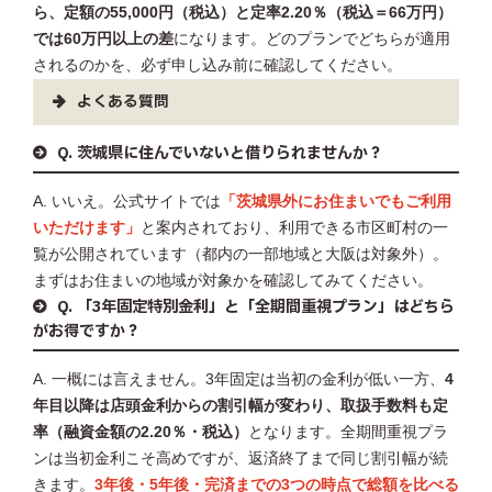
ら、定額の55,000円（税込）と定率2.20％（税込＝66万円）
では60万円以上の差
になります。どのプランでどちらが適用
されるのかを、必ず申し込み前に確認してください。
よくある質問
Q. 茨城県に住んでいないと借りられませんか？
A. いいえ。公式サイトでは
「茨城県外にお住まいでもご利用
いただけます」
と案内されており、利用できる市区町村の一
覧が公開されています（都内の一部地域と大阪は対象外）。
まずはお住まいの地域が対象かを確認してみてください。
Q. 「3年固定特別金利」と「全期間重視プラン」はどちら
がお得ですか？
A. 一概には言えません。3年固定は当初の金利が低い一方、
4
年目以降は店頭金利からの割引幅が変わり、取扱手数料も定
率（融資金額の2.20％・税込）
となります。全期間重視プラ
ンは当初金利こそ高めですが、返済終了まで同じ割引幅が続
きます。
3年後・5年後・完済までの3つの時点で総額を比べる