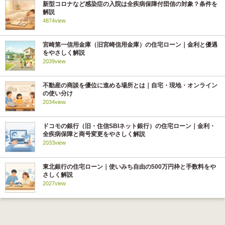
新型コロナなど感染症の入院は全疾病保障付団信の対象？条件を
解説
4874view
宮崎第一信用金庫（旧宮崎信用金庫）の住宅ローン｜金利と優遇
をやさしく解説
2039view
不動産の商談を優位に進める場所とは｜自宅・現地・オンライン
の使い分け
2034view
ドコモの銀行（旧・住信SBIネット銀行）の住宅ローン｜金利・
全疾病保障と商号変更をやさしく解説
2033view
東北銀行の住宅ローン｜使いみち自由の500万円枠と手数料をや
さしく解説
2027view