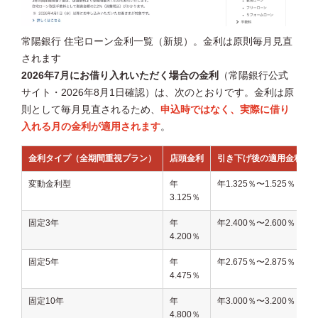
常陽銀行 住宅ローン金利一覧（新規）。金利は原則毎月見直
されます
2026年7月にお借り入れいただく場合の金利
（常陽銀行公式
サイト・2026年8月1日確認）は、次のとおりです。金利は原
則として毎月見直されるため、
申込時ではなく、実際に借り
入れる月の金利が適用されます
。
金利タイプ（全期間重視プラン）
店頭金利
引き下げ後の適用金利
変動金利型
年
年1.325％〜1.525％
3.125％
固定3年
年
年2.400％〜2.600％
4.200％
固定5年
年
年2.675％〜2.875％
4.475％
固定10年
年
年3.000％〜3.200％
4.800％