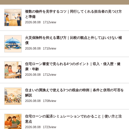
複数の物件を見学するコツ｜同行してくれる担当者の見つけ方
と準備
2026.08.08
1712view
火災保険料を抑える選び方｜比較の観点と外してはいけない補
償
2026.08.08
1710view
住宅ローン審査で見られる4つのポイント｜収入・借入歴・健
康・年齢
2026.08.08
1712view
住まいの買換えで使える3つの税金の特例｜条件と併用の可否を
解説
2026.08.08
1708view
住宅ローンの返済シミュレーションでわかること｜使い方と注
意点
2026.08.08
1723view