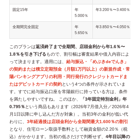
固定15年
年
年3.200％〜3.400％
5.000％
全期間完全固定
年
年3.850％〜4.050％
5.650％
このプランは
返済終了まで全期間、店頭金利から年1.6％〜
1.8％を引き下げる
もので、割引幅は審査結果や借入内容によ
って決まります。適用には、
給与振込・「めぶきdeでんき」
の契約または積立定期預金（月額1万円以上）の新規作成・常
陽バンキングアプリの利用・同行発行のクレジットカードま
たはデビットカードの契約
という4つの条件が示されていま
す。すでに給与振込口座を常陽銀行に持っている方は、条件
を満たしやすいですね。 このほか、
「3年固定特別金利」年
0.795％
という商品もあります（2026年7月借入分／2026年4
月1日以降に申し込んだ方が対象）。当初3年の金利が低い代
わりに、
3年経過後は店頭金利から全期間最大1.600％の割引
となり、住宅ローン取扱手数料として融資金額の2.20％（税
込）がかかります。当初の低さだけで判断せず、
4年目以降の