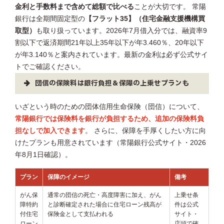
金利と手数料まで含めて総額で比べる
ことが大切です。 常陽
銀行は全期間固定型の
【フラット35】（住宅金融支援機構買
取型）
も取り扱っています。2026年7月借入分では、融資率9
割以下で返済期間21年以上35年以下が年3.460％、20年以下
が年3.140％と案内されています。最新の金利は必ず公式サイ
トでご確認ください。
団信の保険料は銀行負担＆保障の上乗せプランも
いざという時のための団体信用生命保険（団信）について、
常陽銀行では保険料を銀行が負担するため、追加の保険料負
担なしで加入できます
。 さらに、保障を手厚くしたい方に向
けたプランも用意されています（常陽銀行公式サイト・2026
年8月1日確認）。
プラン
保障のイメージ
備考
がん保
通常の団信の死亡・高度障害に加え、がん
上乗せ条
障特約
と診断確定された場合に住宅ローン残高が
件は公式
付住宅
保険金として支払われる
サイト・
ローン
店頭で確