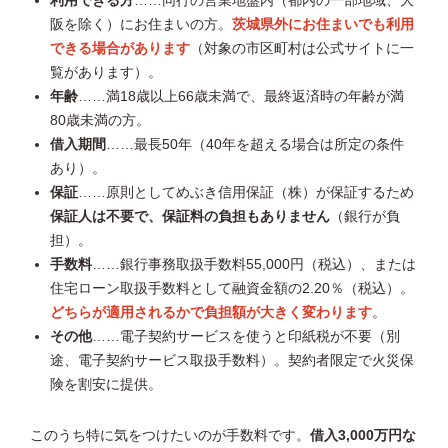
利用できる方
……同行の営業地盤内（都内の一部地域、大
阪を除く）にお住まいの方。
茨城県外にお住まいでも利用
できる場合があります
（対象の市区町村は公式サイトに一
覧があります）。
年齢
……満18歳以上66歳未満で、最終返済時の年齢が満
80歳未満の方。
借入期間
……最長50年（40年を超える場合は所定の条件
あり）。
保証
……原則としてめぶき信用保証（株）が保証するため
保証人は不要で、保証料の負担もありません
（銀行が負
担）。
手数料
……銀行事務取扱手数料55,000円（税込）、または
住宅ローン取扱手数料として融資金額の2.20％（税込）。
どちらが適用されるかで負担額が大きく変わります
。
その他
……電子契約サービスを使うと印紙税が不要（別
途、電子契約サービス取扱手数料）。契約者限定で火災保
険を割安に提供。
このうち特に気をつけたいのが手数料です。
借入3,000万円な