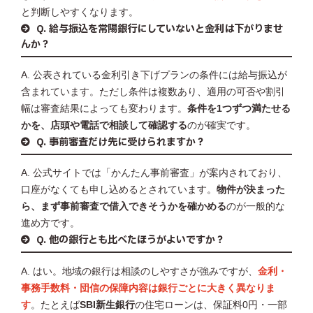
と判断しやすくなります。
Q. 給与振込を常陽銀行にしていないと金利は下がりませ
んか？
A. 公表されている金利引き下げプランの条件には給与振込が
含まれています。ただし条件は複数あり、適用の可否や割引
幅は審査結果によっても変わります。
条件を1つずつ満たせる
かを、店頭や電話で相談して確認する
のが確実です。
Q. 事前審査だけ先に受けられますか？
A. 公式サイトでは「かんたん事前審査」が案内されており、
口座がなくても申し込めるとされています。
物件が決まった
ら、まず事前審査で借入できそうかを確かめる
のが一般的な
進め方です。
Q. 他の銀行とも比べたほうがよいですか？
A. はい。地域の銀行は相談のしやすさが強みですが、
金利・
事務手数料・団信の保障内容は銀行ごとに大きく異なりま
す
。たとえば
SBI新生銀行
の住宅ローンは、保証料0円・一部