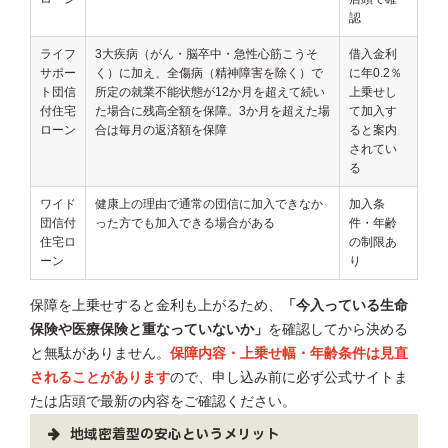
認
ライフ
3大疾病（がん・脳卒中・急性心筋こうそ
借入金利
サポー
く）に加え、全傷病（精神障害を除く）で
に年0.2％
ト団信
所定の就業不能状態が12か月を超えて続い
上乗せし
付住宅
た場合に残高全額を保障。3か月を超えた場
て加入す
ローン
合は毎月の返済額を保障
ると案内
されてい
る
ワイド
健康上の理由で通常の団信に加入できなか
加入条
団信付
った方でも加入できる場合がある
件・年齢
住宅ロ
の制限あ
ーン
り
保障を上乗せすると金利も上がるため、
「今入っている生命
保険や医療保険と重なっていないか」
を確認してから決める
と無駄がありません。
保障内容・上乗せ幅・年齢条件は見直
されることがあります
ので、申し込み前に必ず公式サイトま
たは店頭で最新の内容をご確認ください。
地域密着型の安心というメリット