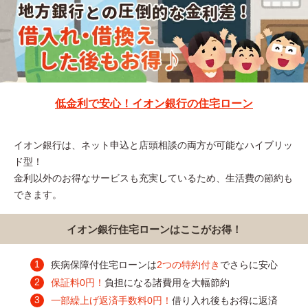
低金利で安心！イオン銀行の住宅ローン
イオン銀行は、ネット申込と店頭相談の両方が可能なハイブリッ
ド型！
金利以外のお得なサービスも充実しているため、生活費の節約も
できます。
イオン銀行住宅ローンはここがお得！
疾病保障付住宅ローンは
2つの特約付き
でさらに安心
保証料0円！
負担になる諸費用を大幅節約
一部繰上げ返済手数料0円！
借り入れ後もお得に返済