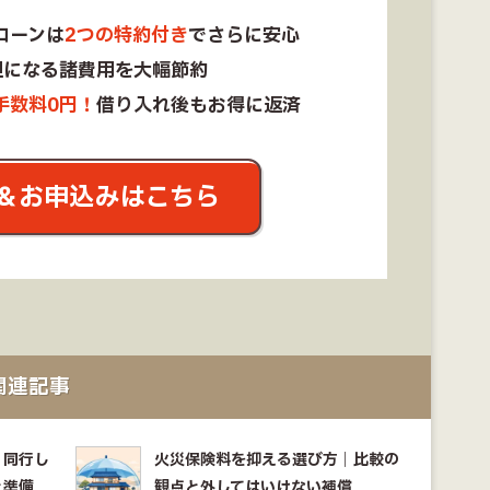
ローンは
2つの特約付き
でさらに安心
担になる諸費用を大幅節約
手数料0円！
借り入れ後もお得に返済
＆お申込みはこちら
関連記事
｜同行し
火災保険料を抑える選び方｜比較の
と準備
観点と外してはいけない補償