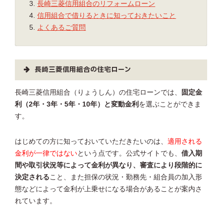
長崎三菱信用組合のリフォームローン
信用組合で借りるときに知っておきたいこと
よくあるご質問
長崎三菱信用組合の住宅ローン
長崎三菱信用組合（りょうしん）の住宅ローンでは、
固定金
利（2年・3年・5年・10年）と変動金利
を選ぶことができま
す。
はじめての方に知っておいていただきたいのは、
適用される
金利が一律ではない
という点です。公式サイトでも、
借入期
間や取引状況等によって金利が異なり、審査により段階的に
決定される
こと、また担保の状況・勤務先・組合員の加入形
態などによって金利が上乗せになる場合があることが案内さ
れています。