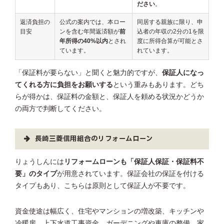
ださい
。
返済負担の
公式の案内では、本ロー
同居する親族に限り、申
目安
ンを含む年間返済額が
前
込者の年収の2分の1を限
年所得の40%以内
とされ
度に所得合算が可能とさ
ています。
れています。
「保証料が要らない」と聞くと魅力的ですが、
保証人になっ
てくれる方に負担をお願いする
という重みもあります。どち
らが得かは、保証料の金額と、保証人を頼める状況かどうか
の両方で判断してください。
長崎三菱信用組合のリフォームローン
りょうしんには
リフォームローンも「保証人保証・保証料不
要」のタイプ
が用意されています。保証会社の保証を付ける
タイプもあり、こちらは原則として保証人が不要です。
資金使途は幅広く、住宅やマンションの増改築、キッチンや
冷暖房、上下水道工事資金、ガーデニングや車庫の整備、家