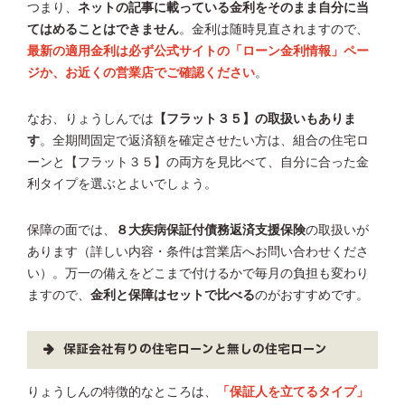
つまり、
ネットの記事に載っている金利をそのまま自分に当
てはめることはできません
。金利は随時見直されますので、
最新の適用金利は必ず公式サイトの「ローン金利情報」ペー
ジか、お近くの営業店でご確認ください
。
なお、りょうしんでは
【フラット３５】の取扱いもありま
す
。全期間固定で返済額を確定させたい方は、組合の住宅ロ
ーンと【フラット３５】の両方を見比べて、自分に合った金
利タイプを選ぶとよいでしょう。
保障の面では、
８大疾病保証付債務返済支援保険
の取扱いが
あります（詳しい内容・条件は営業店へお問い合わせくださ
い）。万一の備えをどこまで付けるかで毎月の負担も変わり
ますので、
金利と保障はセットで比べる
のがおすすめです。
保証会社有りの住宅ローンと無しの住宅ローン
りょうしんの特徴的なところは、
「保証人を立てるタイプ」