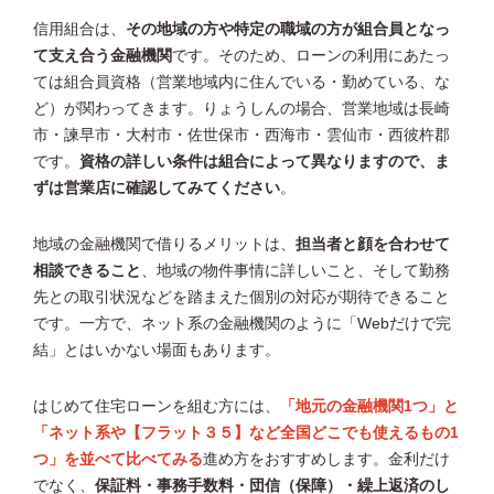
信用組合は、
その地域の方や特定の職域の方が組合員となっ
て支え合う金融機関
です。そのため、ローンの利用にあたっ
ては組合員資格（営業地域内に住んでいる・勤めている、な
ど）が関わってきます。りょうしんの場合、営業地域は長崎
市・諫早市・大村市・佐世保市・西海市・雲仙市・西彼杵郡
です。
資格の詳しい条件は組合によって異なりますので、ま
ずは営業店に確認してみてください
。
地域の金融機関で借りるメリットは、
担当者と顔を合わせて
相談できること
、地域の物件事情に詳しいこと、そして勤務
先との取引状況などを踏まえた個別の対応が期待できること
です。一方で、ネット系の金融機関のように「Webだけで完
結」とはいかない場面もあります。
はじめて住宅ローンを組む方には、
「地元の金融機関1つ」と
「ネット系や【フラット３５】など全国どこでも使えるもの1
つ」を並べて比べてみる
進め方をおすすめします。金利だけ
でなく、
保証料・事務手数料・団信（保障）・繰上返済のし