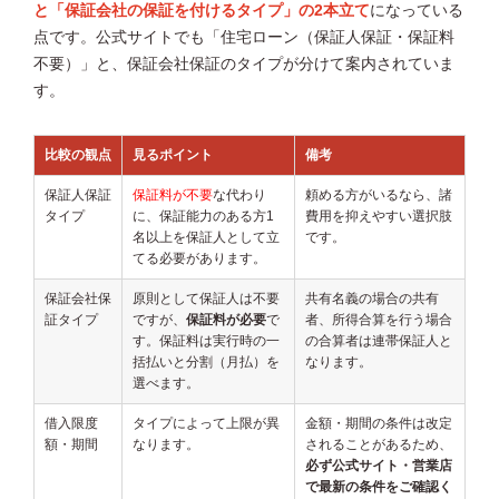
と「保証会社の保証を付けるタイプ」の2本立て
になっている
点です。公式サイトでも「住宅ローン（保証人保証・保証料
不要）」と、保証会社保証のタイプが分けて案内されていま
す。
比較の観点
見るポイント
備考
保証人保証
保証料が不要
な代わり
頼める方がいるなら、諸
タイプ
に、保証能力のある方1
費用を抑えやすい選択肢
名以上を保証人として立
です。
てる必要があります。
保証会社保
原則として保証人は不要
共有名義の場合の共有
証タイプ
ですが、
保証料が必要
で
者、所得合算を行う場合
す。保証料は実行時の一
の合算者は連帯保証人と
括払いと分割（月払）を
なります。
選べます。
借入限度
タイプによって上限が異
金額・期間の条件は改定
額・期間
なります。
されることがあるため、
必ず公式サイト・営業店
で最新の条件をご確認く