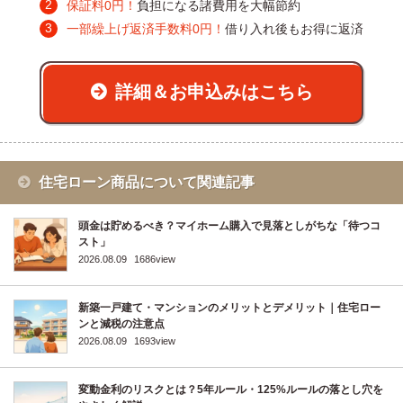
保証料0円！
負担になる諸費用を大幅節約
一部繰上げ返済手数料0円！
借り入れ後もお得に返済
詳細＆お申込みはこちら
住宅ローン商品について関連記事
頭金は貯めるべき？マイホーム購入で見落としがちな「待つコ
スト」
2026.08.09
1686view
新築一戸建て・マンションのメリットとデメリット｜住宅ロー
ンと減税の注意点
2026.08.09
1693view
変動金利のリスクとは？5年ルール・125%ルールの落とし穴を