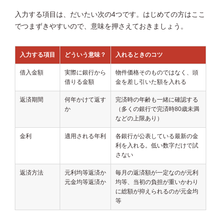
入力する項目は、だいたい次の4つです。はじめての方はここ
でつまずきやすいので、意味を押さえておきましょう。
入力する項目
どういう意味？
入れるときのコツ
借入金額
実際に銀行から
物件価格そのものではなく、頭
借りる金額
金を差し引いた額を入れる
返済期間
何年かけて返す
完済時の年齢も一緒に確認する
か
（多くの銀行で完済時80歳未満
などの上限あり）
金利
適用される年利
各銀行が公表している最新の金
利を入れる。低い数字だけで試
さない
返済方法
元利均等返済か
毎月の返済額が一定なのが元利
元金均等返済か
均等、当初の負担が重いかわり
に総額が抑えられるのが元金均
等