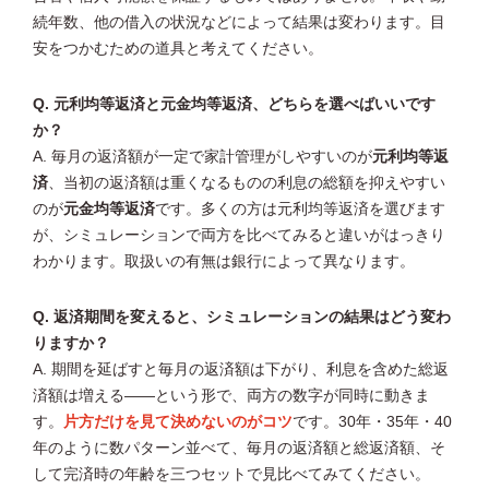
続年数、他の借入の状況などによって結果は変わります。目
安をつかむための道具と考えてください。
Q. 元利均等返済と元金均等返済、どちらを選べばいいです
か？
A. 毎月の返済額が一定で家計管理がしやすいのが
元利均等返
済
、当初の返済額は重くなるものの利息の総額を抑えやすい
のが
元金均等返済
です。多くの方は元利均等返済を選びます
が、シミュレーションで両方を比べてみると違いがはっきり
わかります。取扱いの有無は銀行によって異なります。
Q. 返済期間を変えると、シミュレーションの結果はどう変わ
りますか？
A. 期間を延ばすと毎月の返済額は下がり、利息を含めた総返
済額は増える――という形で、両方の数字が同時に動きま
す。
片方だけを見て決めないのがコツ
です。30年・35年・40
年のように数パターン並べて、毎月の返済額と総返済額、そ
して完済時の年齢を三つセットで見比べてみてください。