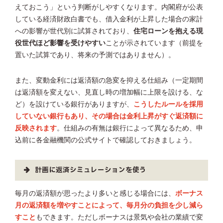
えておこう」という判断がしやすくなります。内閣府が公表
している経済財政白書でも、借入金利が上昇した場合の家計
への影響が世代別に試算されており、
住宅ローンを抱える現
役世代ほど影響を受けやすい
ことが示されています（前提を
置いた試算であり、将来の予測ではありません）。
また、変動金利には返済額の急変を抑える仕組み（一定期間
は返済額を変えない、見直し時の増加幅に上限を設ける、な
ど）を設けている銀行がありますが、
こうしたルールを採用
していない銀行もあり、その場合は金利上昇がすぐ返済額に
反映されます
。仕組みの有無は銀行によって異なるため、申
込前に各金融機関の公式サイトで確認しておきましょう。
計画に返済シミュレーションを使う
毎月の返済額が思ったより多いと感じる場合には、
ボーナス
月の返済額を増やすことによって、毎月分の負担を少し減ら
すこと
もできます。ただしボーナスは景気や会社の業績で変