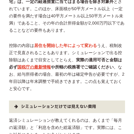
宅」は、一定の経過措置に当てはまる場合を除き対象外
とさ
れています。このほか、床面積が50平方メートル以上（一定
の要件を満たす場合は40平方メートル以上50平方メートル未
満）であること、その年の合計所得金額が2,000万円以下であ
ることなどの要件もあります。
控除の内容は
居住を開始した年によって変わる
うえ、税制改
正で見直されることもあります。シミュレーションで出る控
除額はあくまで目安としてとらえ、
実際の適用可否と金額は
必ず
国税庁の最新情報
や所轄の税務署でご確認ください
。な
お、給与所得者の場合、最初の年は確定申告が必要ですが、2
年目以降は年末調整で手続きできます。この点も覚えておく
と安心です。
シミュレーションだけでは見えない費用
返済シミュレーションが教えてくれるのは、あくまで「毎月
の返済額」と「利息を含めた総返済額」です。実際には、こ