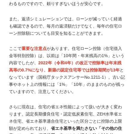
わるものですので、頼りすぎないほうが安心です。
また、返済シミュレーションでは、ローンが減っていく経過
も確認できるので、毎月の返済額だけでなく、毎年の住宅ロ
ーン控除額についても目安を知ることができます。
ここで
重要な注意点
があります。住宅ローン控除（住宅借入
金等特別控除）は、以前は「10年間・年末残高の1%」という
内容でしたが、
2022年（令和4年）の改正で控除率は年末残
高等の0.7%になり、新築の認定住宅等では控除期間が13年
と
なっています（国税庁タックスアンサーNo.1211-1）。古い記
事やネット上の情報には「1%」「10年」のままのものが残っ
ていますので、注意してください。
さらに現在は、住宅の省エネ性能によって扱いが大きく変わ
ります。認定長期優良住宅・認定低炭素住宅、ZEH水準省エ
ネ住宅、省エネ基準適合住宅といった区分ごとに控除の上限
額が定められており、
省エネ基準を満たさない「その他の住