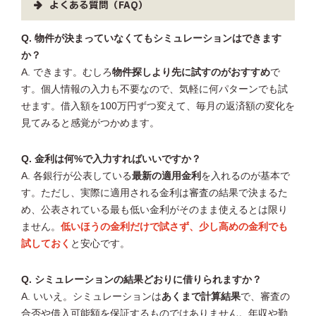
よくある質問（FAQ）
Q. 物件が決まっていなくてもシミュレーションはできます
か？
A. できます。むしろ
物件探しより先に試すのがおすすめ
で
す。個人情報の入力も不要なので、気軽に何パターンでも試
せます。借入額を100万円ずつ変えて、毎月の返済額の変化を
見てみると感覚がつかめます。
Q. 金利は何%で入力すればいいですか？
A. 各銀行が公表している
最新の適用金利
を入れるのが基本で
す。ただし、実際に適用される金利は審査の結果で決まるた
め、公表されている最も低い金利がそのまま使えるとは限り
ません。
低いほうの金利だけで試さず、少し高めの金利でも
試しておく
と安心です。
Q. シミュレーションの結果どおりに借りられますか？
A. いいえ。シミュレーションは
あくまで計算結果
で、審査の
合否や借入可能額を保証するものではありません。年収や勤