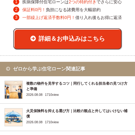
疾病保障付住宅ローンは
2つの特約付き
でさらに安心
保証料0円！
負担になる諸費用を大幅節約
一部繰上げ返済手数料0円！
借り入れ後もお得に返済
詳細＆お申込みはこちら
ゼロから学ぶ住宅ローン関連記事
複数の物件を見学するコツ｜同行してくれる担当者の見つけ方
と準備
2026.08.08
1710view
火災保険料を抑える選び方｜比較の観点と外してはいけない補
償
2026.08.08
1710view