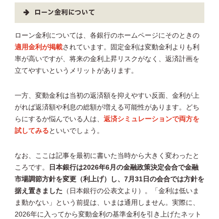
ローン金利について
ローン金利については、各銀行のホームページにそのときの
適用金利が掲載
されています。固定金利は変動金利よりも利
率が高いですが、将来の金利上昇リスクがなく、返済計画を
立てやすいというメリットがあります。
一方、変動金利は当初の返済額を抑えやすい反面、金利が上
がれば返済額や利息の総額が増える可能性があります。どち
らにするか悩んでいる人は、
返済シミュレーションで両方を
試してみる
といいでしょう。
なお、ここは記事を最初に書いた当時から大きく変わったと
ころです。
日本銀行は2026年6月の金融政策決定会合で金融
市場調節方針を変更（利上げ）し、7月31日の会合では方針を
据え置きました
（日本銀行の公表文より）。「金利は低いま
ま動かない」という前提は、いまは通用しません。実際に、
2026年に入ってから変動金利の基準金利を引き上げたネット