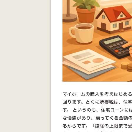
マイホームの購入を考えはじめ
回ります。とくに
所得税
は、住
す。 というのも、住宅ローンに
な優遇があり、
戻ってくる金額
る
からです。「控除の上限まで