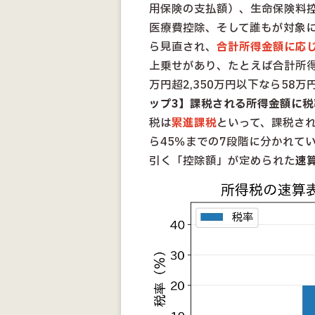
用保険の支払額）、生命保険料
医療費控除、そして誰もが対象
ら見直され、
合計所得金額に応
上乗せがあり、たとえば合計所得金
万円超2,350万円以下なら58
ップ3】課税される所得金額に税
税は
累進課税
といって、課税さ
ら45％までの7段階に分かれて
引く「控除額」が定められた
速