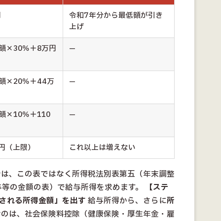
円
令和7年分から最低額が引き
上げ
額×30％＋8万円
—
額×20％＋44万
—
額×10％＋110
—
万円（上限）
これ以上は増えない
合は、この表ではなく所得税法別表第五（年末調整
与等の金額の表）で給与所得を求めます。
【ステ
税される所得金額」を出す
給与所得から、さらに
所
なのは、社会保険料控除（健康保険・厚生年金・雇