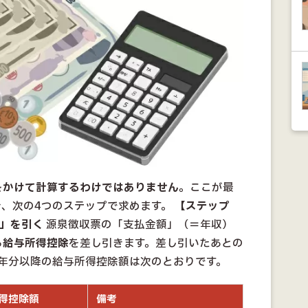
をかけて計算するわけではありません
。ここが最
合、次の4つのステップで求めます。
【ステップ
除」を引く
源泉徴収票の「支払金額」（＝年収）
る
給与所得控除
を差し引きます。差し引いたあとの
7年分以降の給与所得控除額は次のとおりです。
得控除額
備考