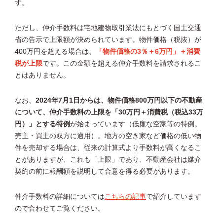
す。
ただし、仲介手数料は宅地建物取引業法にもとづく国土交通
省の告示で上限額が決められています。物件価格（税抜）が
400万円を超える場合は、
「物件価格の3％＋6万円」＋消費
税が上限
です。この金額を超える仲介手数料を請求されるこ
とはありません。
なお、
2024年7月1日からは、物件価格800万円以下の不動産
について、仲介手数料の上限を「30万円＋消費税（税込33万
円）」とする特例
が始まっています（低廉な空家等の特例。
売主・買主の双方に適用）。地方の空き家など価格の低い物
件を売却する場合は、従来の計算式より手数料が高くなるこ
とがありますが、これも「上限」であり、不動産会社は媒介
契約の前に報酬額を説明して合意を得る必要があります。
仲介手数料の詳細については
こちらの記事
で紹介しています
ので合わせてご覧ください。