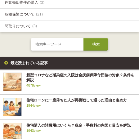
任意売却物件の購入
(3)
各種保険について
(21)
間取りについて
(3)
最近読まれている記事
新型コロナなど感染症の入院は全疾病保障付団信の対象？条件を
解説
4878view
住宅ローンに一度落ちた人が再挑戦して通った理由と進め方
1944view
住宅購入の諸費用はいくら？税金・手数料の内訳と目安を解説
1943view