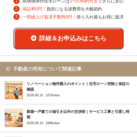
疾病保障付住宅ローンは
2つの特約付き
でさらに安心
保証料0円！
負担になる諸費用を大幅節約
一部繰上げ返済手数料0円！
借り入れ後もお得に返済
詳細＆お申込みはこちら
不動産の売却について関連記事
リノベーション物件購入のポイント｜住宅ローン控除と保証の
確認
2026.08.10
1679view
新築一戸建ての値引き以外の交渉術｜サービス工事と引渡し時
期
2026.08.10
1686view