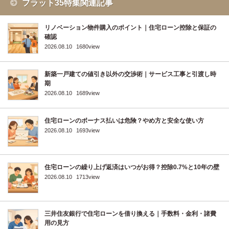
フラット35特集関連記事
リノベーション物件購入のポイント｜住宅ローン控除と保証の
確認
2026.08.10
1680view
新築一戸建ての値引き以外の交渉術｜サービス工事と引渡し時
期
2026.08.10
1689view
住宅ローンのボーナス払いは危険？やめ方と安全な使い方
2026.08.10
1693view
住宅ローンの繰り上げ返済はいつがお得？控除0.7%と10年の壁
2026.08.10
1713view
三井住友銀行で住宅ローンを借り換える｜手数料・金利・諸費
用の見方