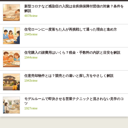
新型コロナなど感染症の入院は全疾病保障付団信の対象？条件を
解説
4878view
住宅ローンに一度落ちた人が再挑戦して通った理由と進め方
1945view
住宅購入の諸費用はいくら？税金・手数料の内訳と目安を解説
1944view
任意売却物件とは？競売との違いと探し方をやさしく解説
1943view
モデルルームで即決させる営業テクニックと流されない見学のコ
ツ
1927view