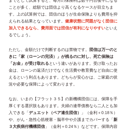
までとして試算すると、毎月の保険料は数千円台後半になる
ことが多く、総額では団信より高くなるケースが目立ちま
す。上の試算例では、団信のほうが生命保険よりも費用を抑
えられる結果となっています。
健康状態に問題がなく団信に
加入できるなら、費用面では団信が有利になりやすい
といえ
るでしょう。
ただし、金額だけで判断するのは禁物です。
団信は万一のと
きに「家（ローンの完済）」が残るのに対し、死亡保険は
「お金」が受け取れる
という違いがあります。受け取ったお
金は、ローンの返済だけでなく生活費や教育費など自由に使
えるという利点もあります。どちらが安心かは、ご家庭の状
況や必要な保障によって変わります。
なお、いまの【フラット３５】の新機構団信には、保障を手
厚くする選択肢もあります。夫婦の連帯債務なら二人とも加
入できる「
デュエット（ペア連生団信）
」（金利＋0.18％）
や、がん・急性心筋梗塞・脳卒中や介護までカバーする「
新
３大疾病付機構団信
」（金利＋0.24％）などです。保障内容