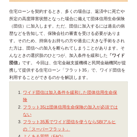
住宅ローンを契約するとき、多くの場合は、返済中に死亡や
所定の高度障害状態となった場合に備えて団体信用生命保険
（団信）に加入します。ただ、団信に加入するには過去の病
歴などを告知して、保険会社の審査を受ける必要がありま
す。そのため、持病をお持ちの方や過去に大きな手術をされ
た方は、団信への加入を断られてしまうことがあります。そ
んなときの選択肢のひとつが、加入条件を緩和した
「ワイド
団信」
です。 今回は、住宅金融支援機構と民間金融機関が提
携して提供する住宅ローン「フラット35」で、ワイド団信を
利用することができるのかを解説します。
ワイド団信は加入条件を緩和した団体信用生命保
険
フラット35は団体信用生命保険の加入が必須では
ない
フラット35系でワイド団信を使うならSBIアルヒ
の「スーパーフラット」
よくある質問（FAQ）