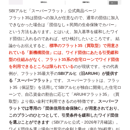
SBIアルヒ「スーパーフラット」公式商品ページ
フラット35は団信への加入が任意なので、通常の団信に加入
できなかった場合は「団信なし＋民間の生命保険でカバー」
という方法もあります。とはいえ、加入基準を緩和したワイ
ド団信に入れるのであれば、ぜひ検討したいところです。 結
論からお伝えすると、
標準のフラット35（買取型）で用意さ
れている「新機構団信」には、ワイド団信にあたる引受緩和
型の仕組みがなく、フラット35系の住宅ローンでワイド団信
を利用できるところは限られている
のが現状です。その代表
例が、フラット35最大手の
SBIアルヒ（旧ARUHI）が提供す
る「スーパーフラット」
です。 スーパーフラットは、フラッ
ト35（保証型）を活用してSBIアルヒが独自に開発した住宅ロ
ーンで、自己資金の割合に応じて「ARUHIフラット35」（買
取型）より低い金利で利用できるのが特徴です。
スーパーフ
ラットでは専用の「団体信用生命保険C」が用意されており、
このプランのひとつとして、引受条件を緩和したワイド団信
を選ぶことができます
（SBIアルヒ公式・2026年7月確認）。
ワイド団信を選ぶ場合は所定の金利上乗せ（年0.3%程度）が