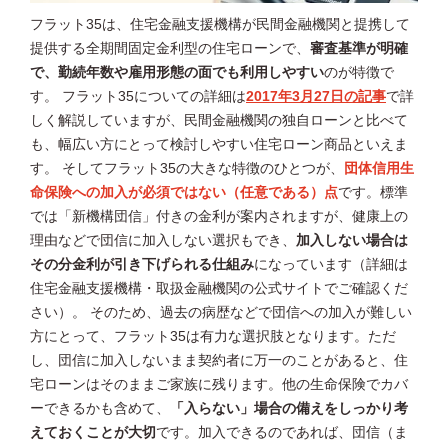
フラット35は、住宅金融支援機構が民間金融機関と提携して
提供する全期間固定金利型の住宅ローンで、
審査基準が明確
で、勤続年数や雇用形態の面でも利用しやすい
のが特徴で
す。 フラット35についての詳細は
2017年3月27日の記事
で詳
しく解説していますが、民間金融機関の独自ローンと比べて
も、幅広い方にとって検討しやすい住宅ローン商品といえま
す。 そしてフラット35の大きな特徴のひとつが、
団体信用生
命保険への加入が必須ではない（任意である）点
です。標準
では「新機構団信」付きの金利が案内されますが、健康上の
理由などで団信に加入しない選択もでき、
加入しない場合は
その分金利が引き下げられる仕組み
になっています（詳細は
住宅金融支援機構・取扱金融機関の公式サイトでご確認くだ
さい）。 そのため、過去の病歴などで団信への加入が難しい
方にとって、フラット35は有力な選択肢となります。ただ
し、団信に加入しないまま契約者に万一のことがあると、住
宅ローンはそのままご家族に残ります。他の生命保険でカバ
ーできるかも含めて、
「入らない」場合の備えをしっかり考
えておくことが大切
です。加入できるのであれば、団信（ま