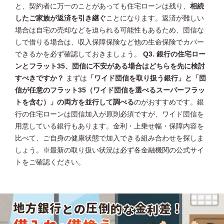
と、契約者に万一のことがあっても住宅ローンは残り、
相続
したご家族が返済を引き継ぐ
ことになります。返済が難しい
場合は自宅の売却などを迫られる可能性もあるため、団信な
しで借りる場合は、収入保障保険など他の生命保険でカバー
できるかを必ず確認しておきましょう。
Q3. 銀行の住宅ロー
ンとフラット35、団信に不安がある場合はどちらを先に検討
すべきですか？
まずは
「ワイド団信を取り扱う銀行」と「団
信が任意のフラット35（ワイド団信を選べるスーパーフラッ
トを含む）」の両方を並行して調べる
のがおすすめです。銀
行の住宅ローンは団信加入が原則必須ですが、ワイド団信を
用意している銀行もあります。金利・上乗せ幅・保障内容を
比べて、ご自身の健康状態で加入できる組み合わせを探しま
しょう。※最新の取り扱い状況は必ず各金融機関の公式サイ
トをご確認ください。