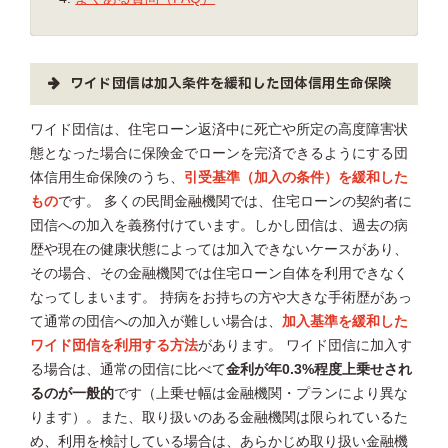
ワイド団信は加入条件を緩和した団体信用生命保険
ワイド団信は、住宅ローン返済中に死亡や所定の高度障害状
態となった場合に保険金でローンを完済できるようにする団
体信用生命保険のうち、
引受基準（加入の条件）を緩和した
もの
です。 多くの民間金融機関では、住宅ローンの契約者に
団信への加入を義務付けています。しかし団信は、過去の病
歴や現在の健康状態によっては加入できないケースがあり、
その場合、その金融機関では住宅ローン自体を利用できなく
なってしまいます。 持病をお持ちの方や大きな手術歴があっ
て通常の団信への加入が難しい場合は、
加入基準を緩和した
ワイド団信を利用する方法
があります。 ワイド団信に加入す
る場合は、通常の団信に比べて
金利が年0.3%程度上乗せされ
るのが一般的
です（上乗せ幅は金融機関・プランにより異な
ります）。また、取り扱いのある金融機関は限られているた
め、利用を検討している場合は、あらかじめ取り扱い金融機