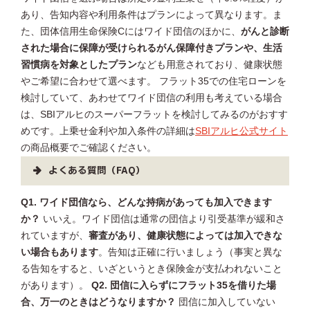
あり、告知内容や利用条件はプランによって異なります。ま
た、団体信用生命保険Cにはワイド団信のほかに、
がんと診断
された場合に保障が受けられるがん保障付きプランや、生活
習慣病を対象としたプラン
なども用意されており、健康状態
やご希望に合わせて選べます。 フラット35での住宅ローンを
検討していて、あわせてワイド団信の利用も考えている場合
は、SBIアルヒのスーパーフラットを検討してみるのがおすす
めです。上乗せ金利や加入条件の詳細は
SBIアルヒ公式サイト
の商品概要でご確認ください。
よくある質問（FAQ）
Q1. ワイド団信なら、どんな持病があっても加入できます
か？
いいえ。ワイド団信は通常の団信より引受基準が緩和さ
れていますが、
審査があり、健康状態によっては加入できな
い場合もあります
。告知は正確に行いましょう（事実と異な
る告知をすると、いざというとき保険金が支払われないこと
があります）。
Q2. 団信に入らずにフラット35を借りた場
合、万一のときはどうなりますか？
団信に加入していない