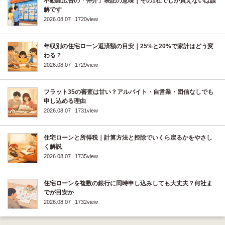
不動産広告の「仲介」表記の意味｜その1社でしか買えないは誤
解です
2026.08.07
1720view
年収別の住宅ローン返済額の目安｜25%と20%で家計はどう変
わる？
2026.08.07
1729view
フラット35の審査は甘い？アルバイト・自営業・団信なしでも
申し込める理由
2026.08.07
1731view
住宅ローンと所得税｜計算方法と控除でいくら戻るかをやさし
く解説
2026.08.07
1735view
住宅ローンを複数の銀行に同時申し込みしても大丈夫？何社ま
でが目安か
2026.08.07
1732view