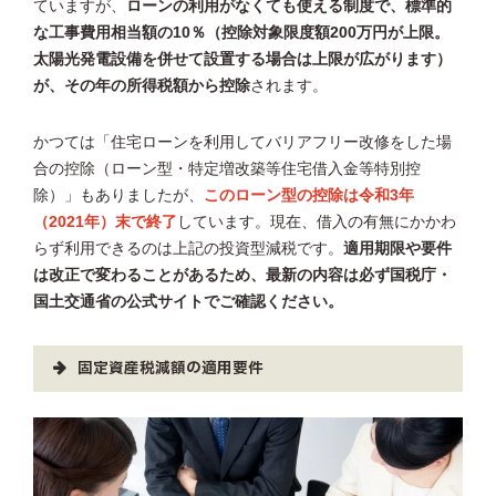
ていますが、
ローンの利用がなくても使える制度で、標準的
な工事費用相当額の10％（控除対象限度額200万円が上限。
太陽光発電設備を併せて設置する場合は上限が広がります）
が、その年の所得税額から控除
されます。
かつては「住宅ローンを利用してバリアフリー改修をした場
合の控除（ローン型・特定増改築等住宅借入金等特別控
除）」もありましたが、
このローン型の控除は令和3年
（2021年）末で終了
しています。現在、借入の有無にかかわ
らず利用できるのは上記の投資型減税です。
適用期限や要件
は改正で変わることがあるため、最新の内容は必ず国税庁・
国土交通省の公式サイトでご確認ください。
固定資産税減額の適用要件