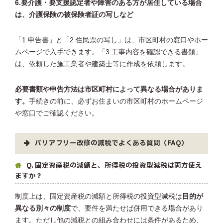
6.要介護・要支援認定者や障害のある方が居住している場合
は、介護保険の被保険者証の写しなど
「1.申告書」と「2.住民票の写し」は、市区町村の窓口やホー
ムページで入手できます。「3.工事内容を確認できる書類」
は、依頼した施工業者や建築士等に作成を依頼します。
必要書類や申告方法は市区町村によって異なる場合がありま
す。
手続きの前に、必ずお住まいの市区町村のホームページ
や窓口でご確認ください。
バリアフリー改修の減税でよくある質問（FAQ）
Q. 固定資産税の減額と、所得税の投資型減税は両方使え
ますか？
制度上は、固定資産税の減額と所得税の投資型減税は
目的が
異なる別々の制度
で、要件を満たせば併用できる場合があり
ます。ただし他の減税との組み合わせには条件があるため、