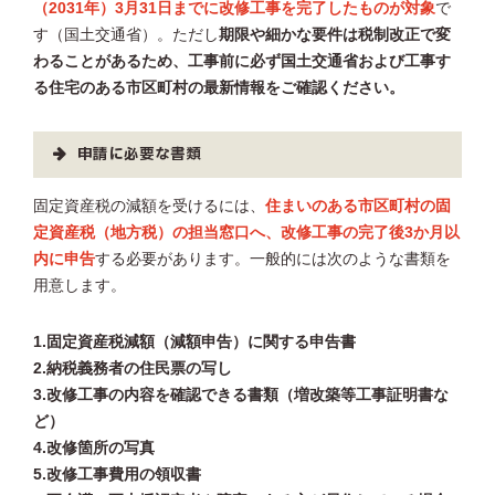
（2031年）3月31日までに改修工事を完了したものが対象
で
す（国土交通省）。ただし
期限や細かな要件は税制改正で変
わることがあるため、工事前に必ず国土交通省および工事す
る住宅のある市区町村の最新情報をご確認ください。
申請に必要な書類
固定資産税の減額を受けるには、
住まいのある市区町村の固
定資産税（地方税）の担当窓口へ、改修工事の完了後3か月以
内に申告
する必要があります。一般的には次のような書類を
用意します。
1.固定資産税減額（減額申告）に関する申告書
2.納税義務者の住民票の写し
3.改修工事の内容を確認できる書類（増改築等工事証明書な
ど）
4.改修箇所の写真
5.改修工事費用の領収書