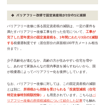
バリアフリー改修で固定資産税が3分の1に減額
バリアフリー改修に係る固定資産税の減額は、一定の要件を
満たすバリアフリー改修工事を行った住宅について、
工事が
完了した翌年度分の固定資産税を、1年間にわたり3分の1減額
する
税優遇制度です（居住部分の床面積100平方メートル相当
分まで）。
少子高齢化が進むなか、高齢の方が住みやすい住宅を増や
し、あわせて家族みんなの室内事故を減らすねらいから、国
が税優遇によってバリアフリー化を後押ししています。
なお、バリアフリー改修に対しては、この固定資産税の減額
とは別に、
所得税から控除を受けられる「投資型減税（住宅
特定改修特別税額控除）」
も用意されています。こちらは
バ
リアフリー改修の所得税減税について紹介した記事
でも触れ