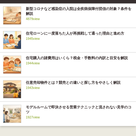
新型コロナなど感染症の入院は全疾病保障付団信の対象？条件を
解説
4879view
住宅ローンに一度落ちた人が再挑戦して通った理由と進め方
1945view
住宅購入の諸費用はいくら？税金・手数料の内訳と目安を解説
1944view
任意売却物件とは？競売との違いと探し方をやさしく解説
1943view
モデルルームで即決させる営業テクニックと流されない見学のコ
ツ
1927view