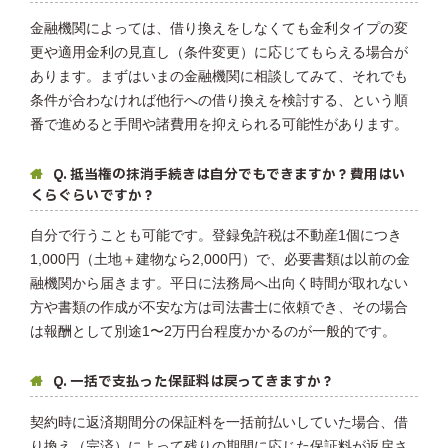
金融機関によっては、借り換えをしなくても金利タイプの変
更や適用金利の見直し（条件変更）に応じてもらえる場合が
あります。まずはいまの金融機関に相談してみて、それでも
条件が合わなければ他行への借り換えを検討する、という順
番で進めると手間や諸費用を抑えられる可能性があります。
Q. 抵当権の抹消手続きは自分でもできますか？費用はい
くらぐらいですか？
自分で行うことも可能です。登録免許税は不動産1個につき
1,000円（土地＋建物なら2,000円）で、必要書類は以前の金
融機関から届きます。平日に法務局へ出向く時間が取れない
方や書類の作成が不安な方は司法書士に依頼でき、その場合
は報酬として別途1〜2万円台程度かかるのが一般的です。
Q. 一括で支払った保証料は戻ってきますか？
契約時に返済期間分の保証料を一括前払いしていた場合、借
り換え（完済）によって残りの期間に応じた保証料が返戻さ