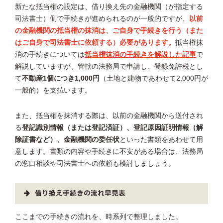
新たな抵当権の設定は、借り換え先の金融機関（が指定する
司法書士）側で手続きが進められるのが一般的ですが、
以前
の金融機関の抵当権の抹消は、ご自身で手続きを行う（また
はご自身で司法書士に依頼する）必要があります。
抵当権抹
消の手続きについては
抵当権抹消の手続きを解説した記事
で
解説していますが、管轄の法務局で申請し、登録免許税とし
て
不動産1個につき1,000円
（土地と建物であわせて2,000円が
一般的）を支払います。
また、抵当権を抹消する際は、以前の金融機関から送付され
る
登記識別情報（または登記済証）、登記原因証明情報（解
除証書など）、金融機関の委任状
といった書類をあわせて用
意します。書類の内容や手続きに不安がある場合は、法務局
の窓口相談や司法書士への依頼も検討しましょう。
借り換え手続きの流れ早見表
ここまでの手続きの流れを、時系列で整理しました。