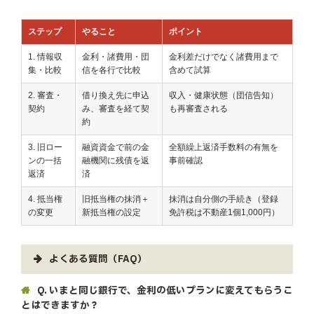
ステップ
やること
ポイント
1. 情報収
金利・諸費用・団
金利差だけでなく諸費用まで
集・比較
信を各行で比較
含めて試算
2. 審査・
借り換え先に申込
収入・健康状態（団信告知）
契約
み、審査を経て契
も再審査される
約
3. 旧ロー
融資資金で前の金
全額繰上返済手数料の有無を
ンの一括
融機関に残債を返
事前確認
返済
済
4. 抵当権
旧抵当権の抹消＋
抹消は自分側の手続き（登録
の変更
新抵当権の設定
免許税は不動産1個1,000円）
よくある質問（FAQ）
Q. いまと同じ銀行で、金利の低いプランに変えてもらうこ
とはできますか？