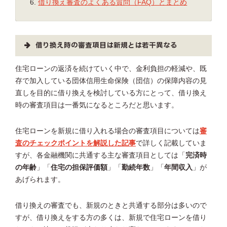
借り換え審査のよくある質問（FAQ）とまとめ
借り換え時の審査項目は新規とは若干異なる
住宅ローンの返済を続けていく中で、金利負担の軽減や、既
存で加入している団体信用生命保険（団信）の保障内容の見
直しを目的に借り換えを検討している方にとって、借り換え
時の審査項目は一番気になるところだと思います。
住宅ローンを新規に借り入れる場合の審査項目については
審
査のチェックポイントを解説した記事
で詳しく記載していま
すが、各金融機関に共通する主な審査項目としては「
完済時
の年齢
」「
住宅の担保評価額
」「
勤続年数
」「
年間収入
」が
あげられます。
借り換えの審査でも、新規のときと共通する部分は多いので
すが、借り換えをする方の多くは、新規で住宅ローンを借り