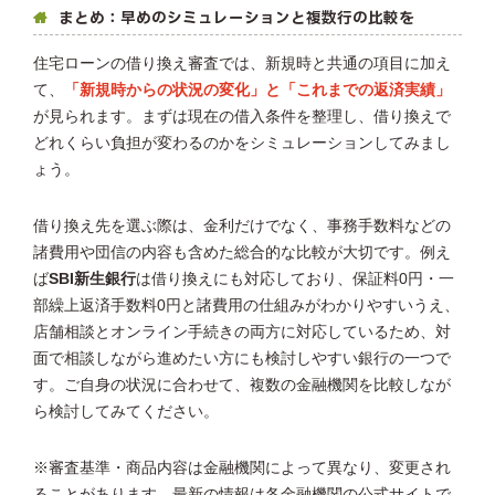
まとめ：早めのシミュレーションと複数行の比較を
住宅ローンの借り換え審査では、新規時と共通の項目に加え
て、
「新規時からの状況の変化」と「これまでの返済実績」
が見られます。まずは現在の借入条件を整理し、借り換えで
どれくらい負担が変わるのかをシミュレーションしてみまし
ょう。
借り換え先を選ぶ際は、金利だけでなく、事務手数料などの
諸費用や団信の内容も含めた総合的な比較が大切です。例え
ば
SBI新生銀行
は借り換えにも対応しており、保証料0円・一
部繰上返済手数料0円と諸費用の仕組みがわかりやすいうえ、
店舗相談とオンライン手続きの両方に対応しているため、対
面で相談しながら進めたい方にも検討しやすい銀行の一つで
す。ご自身の状況に合わせて、複数の金融機関を比較しなが
ら検討してみてください。
※審査基準・商品内容は金融機関によって異なり、変更され
ることがあります。最新の情報は各金融機関の公式サイトで