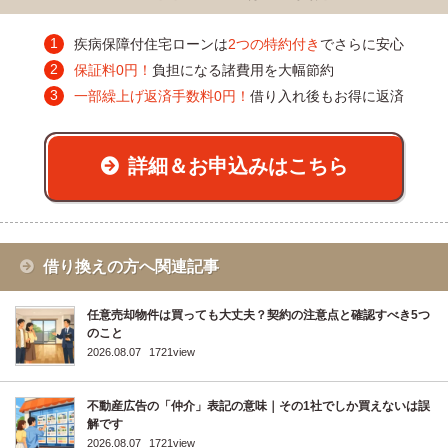
疾病保障付住宅ローンは
2つの特約付き
でさらに安心
保証料0円！
負担になる諸費用を大幅節約
一部繰上げ返済手数料0円！
借り入れ後もお得に返済
詳細＆お申込みはこちら
借り換えの方へ関連記事
任意売却物件は買っても大丈夫？契約の注意点と確認すべき5つ
のこと
2026.08.07
1721view
不動産広告の「仲介」表記の意味｜その1社でしか買えないは誤
解です
2026.08.07
1721view