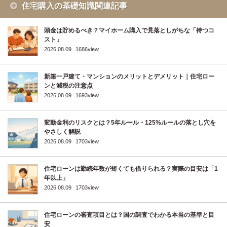
住宅購入の基礎知識関連記事
頭金は貯めるべき？マイホーム購入で見落としがちな「待つコ
スト」
2026.08.09
1686view
新築一戸建て・マンションのメリットとデメリット｜住宅ロー
ンと減税の注意点
2026.08.09
1693view
変動金利のリスクとは？5年ルール・125%ルールの落とし穴を
やさしく解説
2026.08.09
1703view
住宅ローンは勤続年数が短くても借りられる？実際の目安は「1
年以上」
2026.08.09
1703view
住宅ローンの審査項目とは？国の調査でわかる本当の基準と目
安