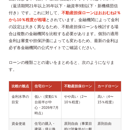
（返済期間21年以上35年以下・融資率9割以下・新機構団信
付き）です。これに対して、
不動産担保ローンはおおむね2％
から10％程度が相場
とされています。金融機関によって金利
の設定は大きく異なるため、不動産担保ローンを検討する場
合は複数の金融機関を比較する必要があります。個別の適用
金利は審査や担保評価によっても変わるため、最新の金利は
必ず各金融機関の公式サイトでご確認ください。
ローンの種類ごとの違いをまとめると、次のようになりま
す。
比較の観点
住宅ローン
不動産担保ローン
カードローン
金利水準の
低い（変動1％
やや高い（2〜
高い（4〜
目安
台前半が中
10％程度）
15％程度）
心・2026年7月
時点）
資金使途
住宅の購入・
原則自由（事業目
原則自由
建築・借り換
的は対象外が一般