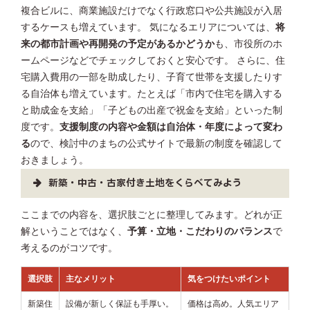
複合ビルに、商業施設だけでなく行政窓口や公共施設が入居
するケースも増えています。 気になるエリアについては、
将
来の都市計画や再開発の予定があるかどうか
も、市役所のホ
ームページなどでチェックしておくと安心です。 さらに、住
宅購入費用の一部を助成したり、子育て世帯を支援したりす
る自治体も増えています。たとえば「市内で住宅を購入する
と助成金を支給」「子どもの出産で祝金を支給」といった制
度です。
支援制度の内容や金額は自治体・年度によって変わ
る
ので、検討中のまちの公式サイトで最新の制度を確認して
おきましょう。
新築・中古・古家付き土地をくらべてみよう
ここまでの内容を、選択肢ごとに整理してみます。どれが正
解ということではなく、
予算・立地・こだわりのバランス
で
考えるのがコツです。
選択肢
主なメリット
気をつけたいポイント
新築住
設備が新しく保証も手厚い。
価格は高め。人気エリア