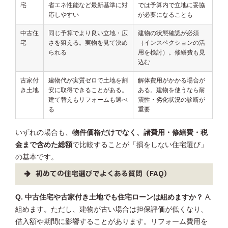
宅
省エネ性能など最新基準に対
では予算内で立地に妥協
応しやすい
が必要になることも
中古住
同じ予算でより良い立地・広
建物の状態確認が必須
宅
さを狙える。実物を見て決め
（インスペクションの活
られる
用を検討）。修繕費も見
込む
古家付
建物代が実質ゼロで土地を割
解体費用がかかる場合が
き土地
安に取得できることがある。
ある。建物を使うなら耐
建て替えもリフォームも選べ
震性・劣化状況の診断が
る
重要
いずれの場合も、
物件価格だけでなく、諸費用・修繕費・税
金まで含めた総額
で比較することが「損をしない住宅選び」
の基本です。
初めての住宅選びでよくある質問（FAQ）
Q. 中古住宅や古家付き土地でも住宅ローンは組めますか？
A.
組めます。ただし、建物が古い場合は担保評価が低くなり、
借入額や期間に影響することがあります。リフォーム費用を