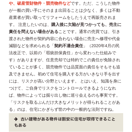
や、破産管財物件・競売物件など
です。ただ、こうした物件
が一般の買い手にそのまま出回ることは少なく、多くは不動
産業者が買い取ってリフォームをしたうえで再販売されま
す。 注意したいのは、
購入後に欠陥が見つかっても、売主に
責任を問えない場合がある
ことです。通常の売買では、引き
渡された物件が契約内容に合わない場合に売主へ修理や代金
減額などを求められる「
契約不適合責任
」（2020年4月の民
法改正で、以前の「瑕疵担保責任」から変わった仕組みで
す）がありますが、任意売却では特約でこの責任が免除され
ていることが多く、競売物件では品質面の責任をそもそも追
及できません。初めて住宅を購入する方がいきなり手を出す
には、リスクが高い分野といえます。 とはいえ、知識を身に
つけて、ご自身でリスクをコントロールできるようになれ
ば、物件によっては掘り出し物に巡り会えるのも事実です。
「リスクを取るぶんだけ大きなメリットが得られることがあ
る」のは、住宅にかぎらず世の中の一般的な法則ですね。
古い建物がある物件は割安に住宅が取得できること
もある