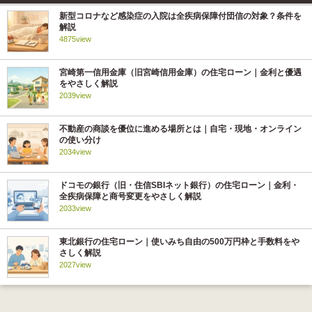
新型コロナなど感染症の入院は全疾病保障付団信の対象？条件を
解説
4875view
宮崎第一信用金庫（旧宮崎信用金庫）の住宅ローン｜金利と優遇
をやさしく解説
2039view
不動産の商談を優位に進める場所とは｜自宅・現地・オンライン
の使い分け
2034view
ドコモの銀行（旧・住信SBIネット銀行）の住宅ローン｜金利・
全疾病保障と商号変更をやさしく解説
2033view
東北銀行の住宅ローン｜使いみち自由の500万円枠と手数料をや
さしく解説
2027view