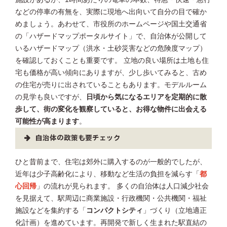
などの停車の有無を、実際に現地へ出向いて自分の目で確か
めましょう。あわせて、市役所のホームページや国土交通省
の「ハザードマップポータルサイト」で、自治体が公開して
いるハザードマップ（洪水・土砂災害などの危険度マップ）
を確認しておくことも重要です。 立地の良い場所は土地も住
宅も価格が高い傾向にありますが、少し歩いてみると、古め
の住宅が売りに出されていることもあります。モデルルーム
の見学も良いですが、
日頃から気になるエリアを定期的に散
歩して、街の変化を観察していると、お得な物件に出会える
可能性が高まります
。
自治体の政策も要チェック
ひと昔前まで、住宅は郊外に購入するのが一般的でしたが、
近年は少子高齢化により、移動など生活の負担を減らす「
都
心回帰
」の流れが見られます。 多くの自治体は人口減少社会
を見据えて、駅周辺に商業施設・行政機関・公共機関・福祉
施設などを集約する「
コンパクトシティ
」づくり（立地適正
化計画）を進めています。再開発で新しく生まれた駅直結の