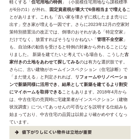
軽くする「
住宅用地の特例
」（小規模住宅用地なら課税標準
が6分の1）が外れ、
固定資産税が最大で6倍相当まで増える
こ
とがあります。これも「古い家を壊さずに残したまま売りに
出す」空き家が増える一因です。さらに2023年12月の空家対
策特別措置法の改正では、倒壊のおそれがある「特定空家」
だけでなく、放置すればそうなりかねない「
管理不全空家
」
も、自治体の勧告を受けると特例の対象から外れることにな
りました。 新築を建てたいと考えている場合も、こうした
古
家付きの土地をあわせて探してみる
のは有力な選択肢です。
さらに、古い建物がホームインスペクション（住宅診断）で
「まだ使える」と判定されれば、
リフォームやリノベーショ
ンで新築同様に活用でき、結果として新築を建てるより割安
にマイホームを取得できる
こともあります。2018年4月から
は、中古住宅の売買時に宅建業者がインスペクション（建物
状況調査）についてあっせんの可否などを説明する仕組みも
始まっており、中古住宅の品質は以前より確かめやすくなっ
ています。
値下がりしにくい物件は立地が重要