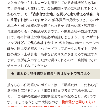
まとめて借りられるローンを用意している金融機関もあるの
で、物件探しと並行して、金融機関へ早めに相談しておくと
安心です。
Q. 「古家付き土地」を買って建て替える場合、何
に注意すればいいですか？
A. 解体費用の見積もりと、その土
地に今と同じ規模の家を建てられるか（建ぺい率・容積率・
再建築の可否）の確認が大切です。不動産会社や自治体の窓
口で、都市計画上の制限を必ず確認しましょう。
Q. ハザード
マップはどこで見られますか？
A. 各自治体のホームページの
ほか、国土交通省の「ハザードマップポータルサイト」で全
国の洪水・土砂災害・高潮などのリスクをまとめて確認でき
ます。住所を入力するだけで調べられるので、候補地ごとに
チェックしてみてください。
まとめ：物件選びと資金計画はセットで考えよう
損をしない住宅選びのポイントは、「新築だけにこだわらず
選択肢を広げること」「出口戦略まで考えて立地を選ぶこ
と」「自治体の政策や支援制度まで目を配ること」の3つで
す。 そしてもうひとつ大切なのが、
物件選びと同じくらい、