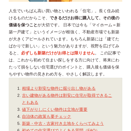
人生でいちばん高い買い物といわれる「住宅」。長く住み続
けるものだからこそ、
できるだけお得に購入して、その後の
価値を保つこと
が大切です。 日本では今も「マイホーム＝新
築一戸建て」というイメージが根強く、不動産市場でも新築
が大きくアピールされています。もちろん新築には「建てた
ばかりで新しい」という魅力がありますが、視野を広げてみ
ると、
必ずしも新築だけがお得とは限りません
。 この記事で
は、これから初めて住まい探しをする方に向けて、将来にわ
たって損をしない住宅選びのポイントと、購入後も価値を保
ちやすい物件の見きわめ方を、やさしく解説します。
相場より割安な物件に掘り出し物がある
古い建物がある物件は割安に住宅が取得できるこ
ともある
値下がりしにくい物件は立地が重要
自治体の政策も要チェック
新築・中古・古家付き土地をくらべてみよう
初めての住宅選びでよくある質問（FAQ）