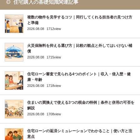
住宅購入の基礎知識関連記事
複数の物件を見学するコツ｜同行してくれる担当者の見つけ方
と準備
2026.08.08
1712view
火災保険料を抑える選び方｜比較の観点と外してはいけない補
償
2026.08.08
1715view
住宅ローン審査で見られる4つのポイント｜収入・借入歴・健
康・年齢
2026.08.08
1718view
住まいの買換えで使える3つの税金の特例｜条件と併用の可否を
解説
2026.08.08
1708view
住宅ローンの返済シミュレーションでわかること｜使い方と注
意点