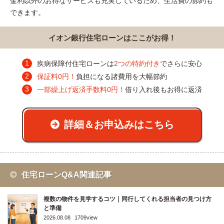
金利以外のお得なサービスも充実しているため、生活費の節約も
できます。
イオン銀行住宅ローンはここがお得！
疾病保障付住宅ローンは
2つの特約付き
でさらに安心
保証料0円！
負担になる諸費用を大幅節約
一部繰上げ返済手数料0円！
借り入れ後もお得に返済
詳細＆お申込みはこちら
住宅ローンQ&A関連記事
複数の物件を見学するコツ｜同行してくれる担当者の見つけ方
と準備
2026.08.08
1709view