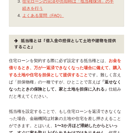
住宅ローンの完済や売却時は「抵当権抹消」の手
続きを行う
よくある質問（FAQ）
抵当権とは「借入金の担保として土地や建物を提供
すること」
住宅ローンを契約する際に必ず設定する抵当権とは、
お金を
借りるとき、万が一返済できなくなった場合に備えて、購入
する土地や住宅を担保として提供すること
です。難しく言え
ば「担保物権」の一種ですが、ひとことで言えば
「返せなく
なったときの保険として、家と土地を担保に入れる」
仕組み
だと考えてください。
抵当権を設定することで、もし住宅ローンを返済できなくな
った場合、金融機関は対象の土地や住宅を差し押さえること
ができます。とはいえ、
1〜3か月ほど滞納したからといっ
て、すぐに家を取り上げられるわけではありません
。何度も