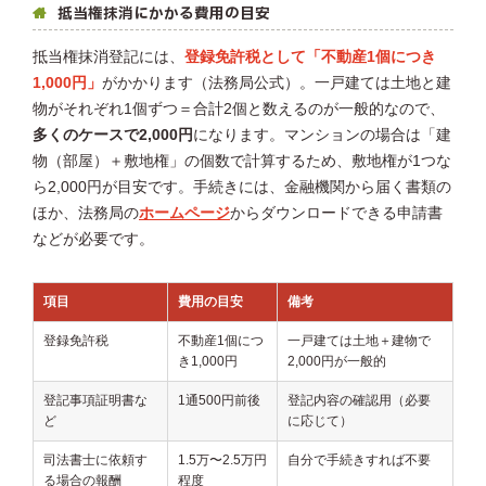
抵当権抹消にかかる費用の目安
抵当権抹消登記には、
登録免許税として「不動産1個につき
1,000円」
がかかります（法務局公式）。一戸建ては土地と建
物がそれぞれ1個ずつ＝合計2個と数えるのが一般的なので、
多くのケースで2,000円
になります。マンションの場合は「建
物（部屋）＋敷地権」の個数で計算するため、敷地権が1つな
ら2,000円が目安です。手続きには、金融機関から届く書類の
ほか、法務局の
ホームページ
からダウンロードできる申請書
などが必要です。
項目
費用の目安
備考
登録免許税
不動産1個につ
一戸建ては土地＋建物で
き1,000円
2,000円が一般的
登記事項証明書な
1通500円前後
登記内容の確認用（必要
ど
に応じて）
司法書士に依頼す
1.5万〜2.5万円
自分で手続きすれば不要
る場合の報酬
程度