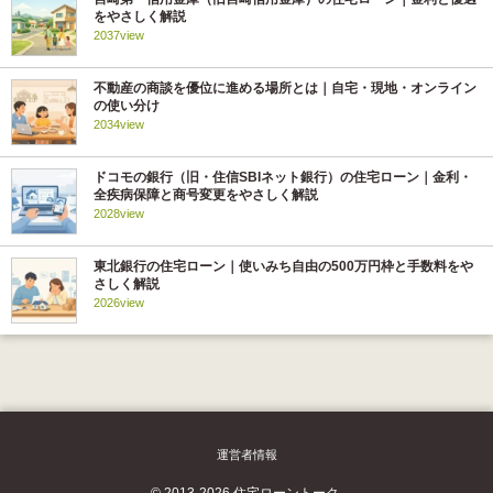
をやさしく解説
2037view
不動産の商談を優位に進める場所とは｜自宅・現地・オンライン
の使い分け
2034view
ドコモの銀行（旧・住信SBIネット銀行）の住宅ローン｜金利・
全疾病保障と商号変更をやさしく解説
2028view
東北銀行の住宅ローン｜使いみち自由の500万円枠と手数料をや
さしく解説
2026view
運営者情報
© 2013-2026 住宅ローントーク.