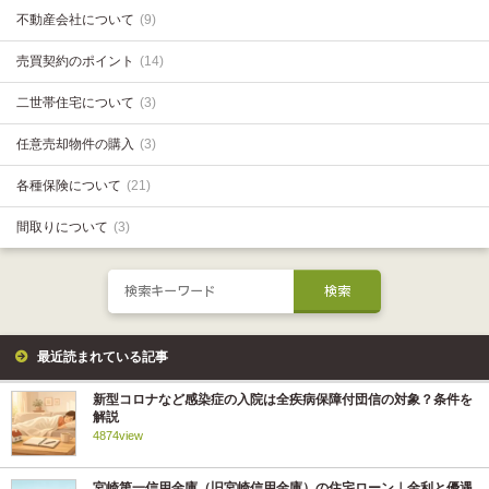
不動産会社について
(9)
売買契約のポイント
(14)
二世帯住宅について
(3)
任意売却物件の購入
(3)
各種保険について
(21)
間取りについて
(3)
最近読まれている記事
新型コロナなど感染症の入院は全疾病保障付団信の対象？条件を
解説
4874view
宮崎第一信用金庫（旧宮崎信用金庫）の住宅ローン｜金利と優遇