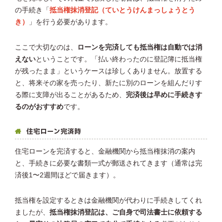
の手続き「
抵当権抹消登記（ていとうけんまっしょうとう
き）
」を行う必要があります。
ここで大切なのは、
ローンを完済しても抵当権は自動では消
えない
ということです。「払い終わったのに登記簿に抵当権
が残ったまま」というケースは珍しくありません。放置する
と、将来その家を売ったり、新たに別のローンを組んだりす
る際に支障が出ることがあるため、
完済後は早めに手続きす
るのがおすすめ
です。
住宅ローン完済時
住宅ローンを完済すると、金融機関から抵当権抹消の案内
と、手続きに必要な書類一式が郵送されてきます（通常は完
済後1〜2週間ほどで届きます）。
抵当権を設定するときは金融機関が代わりに手続きしてくれ
ましたが、
抵当権抹消登記は、ご自身で司法書士に依頼する