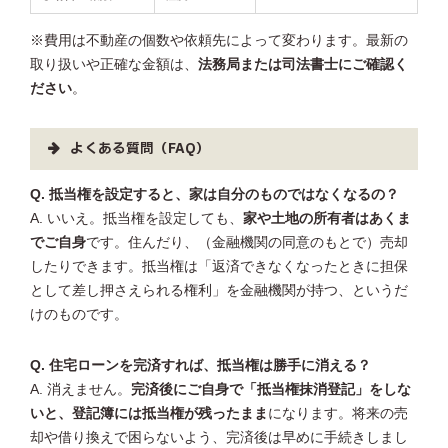
※費用は不動産の個数や依頼先によって変わります。最新の
取り扱いや正確な金額は、
法務局または司法書士にご確認く
ださい
。
よくある質問（FAQ）
Q. 抵当権を設定すると、家は自分のものではなくなるの？
A. いいえ。抵当権を設定しても、
家や土地の所有者はあくま
でご自身
です。住んだり、（金融機関の同意のもとで）売却
したりできます。抵当権は「返済できなくなったときに担保
として差し押さえられる権利」を金融機関が持つ、というだ
けのものです。
Q. 住宅ローンを完済すれば、抵当権は勝手に消える？
A. 消えません。
完済後にご自身で「抵当権抹消登記」をしな
いと、登記簿には抵当権が残ったまま
になります。将来の売
却や借り換えで困らないよう、完済後は早めに手続きしまし