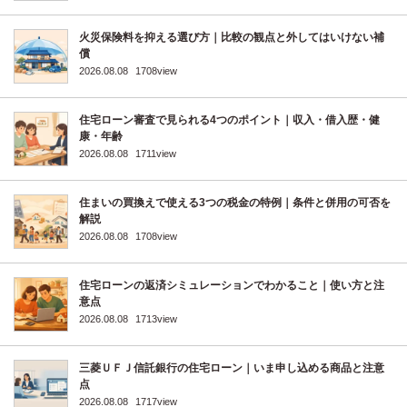
火災保険料を抑える選び方｜比較の観点と外してはいけない補
償
2026.08.08
1708view
住宅ローン審査で見られる4つのポイント｜収入・借入歴・健
康・年齢
2026.08.08
1711view
住まいの買換えで使える3つの税金の特例｜条件と併用の可否を
解説
2026.08.08
1708view
住宅ローンの返済シミュレーションでわかること｜使い方と注
意点
2026.08.08
1713view
三菱ＵＦＪ信託銀行の住宅ローン｜いま申し込める商品と注意
点
2026.08.08
1717view