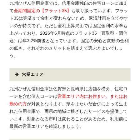
九州ひぜん信用金庫では、信用金庫独自の住宅ローンに加え
て
全期間固定の【フラット35】
も取り扱っています。フラッ
ト35は完済まで金利が変わらないため、返済計画を立てやす
いのが特長です。ただし金利上昇局面では固定金利の水準も
上がっており、2026年6月時点のフラット35（買取型・団信
込）は年3.2%前後となっています。固定の安心と変動の金利
の低さ、それぞれのメリットを踏まえて選ぶとよいでしょ
う。
営業エリア
九州ひぜん信用金庫は佐賀県と長崎県に店舗を構え、住宅ロ
ーンを含む個人ローンは
営業エリア内にお住まい、またはお
勤めの方
が対象となります。県をまたいだ合併によって生ま
れた信用金庫で、両県の地域に根ざしたサービスを提供して
います。対象となる市町は変わることがあるため、利用前に
最新の営業エリアを確認しましょう。