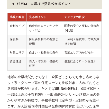
住宅ローン選びで見るべきポイント
比較の観点
見るポイント
チェックの目安
金利タイプ
信金独自ローンかフラ
固定の安心と変動の低金利
ット35か
を比較
保証料
保証会社利用の有無と
「金利＋諸費用」で実質負
費用
担を確認
対象エリア
住まい・勤務先の条件
営業エリア内かどうか
資金使途
購入・増改築・借換の
使途に合うローンを選ぶ
可否
地域の金融機関だけでなく、全国どこからでも申し込めるネ
ット系・グループ系の住宅ローンも比較対象に入れておくと
選択肢が広がります。たとえば
SBI新生銀行
は、保証料0円・
一部繰上返済手数料0円・一般団信0円といった諸費用面の分
かりやすさが特徴で、事務手数料は定率型・定額型から選べ
ます。がん診断保障付団信や全疾病保障付団信といった保障