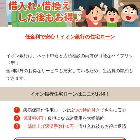
低金利で安心！イオン銀行の住宅ローン
イオン銀行は、ネット申込と店頭相談の両方が可能なハイブリッ
ド型！
金利以外のお得なサービスも充実しているため、生活費の節約も
できます。
イオン銀行住宅ローンはここがお得！
疾病保障付住宅ローンは
2つの特約付き
でさらに安心
保証料0円！
負担になる諸費用を大幅節約
一部繰上げ返済手数料0円！
借り入れ後もお得に返済