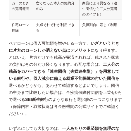
万一のとき
亡くなった本人の契約分
商品により異なる（連
の完済範囲
のみ
生団信なら二人分完済
のタイプも）
住宅ローン
夫婦それぞれが利用でき
負担割合に応じて利用
控除
る
ペアローンは借入可能額を増やせる一方で、
いざというとき
に片方のローンしか消えない点はデメリット
になり得ます。
とはいえ、片方だけでも残高が完済されれば、残された家族
の負担はその分だけ軽くなります。心配な場合は、
二人分の
残高をカバーできる「連生団信（夫婦連生型）」を用意して
いる銀行や、収入減少に備える就業不能保障の付いた団信
を
選べるかどうかも、あわせて確認するとよいでしょう。団信
の中身まで比較したい場合は、全疾病保障付団信を上乗せ0円
で選べる
SBI新生銀行
のような銀行も選択肢の一つになります
（保障内容・取扱状況は各金融機関の公式サイトでご確認く
ださい）。
いずれにしても大切なのは、
一人あたりの返済額を無理のな