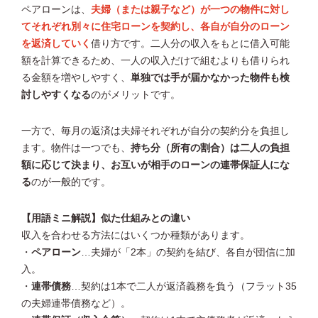
ペアローンは、
夫婦（または親子など）が一つの物件に対し
てそれぞれ別々に住宅ローンを契約し、各自が自分のローン
を返済していく
借り方です。二人分の収入をもとに借入可能
額を計算できるため、一人の収入だけで組むよりも借りられ
る金額を増やしやすく、
単独では手が届かなかった物件も検
討しやすくなる
のがメリットです。
一方で、毎月の返済は夫婦それぞれが自分の契約分を負担し
ます。物件は一つでも、
持ち分（所有の割合）は二人の負担
額に応じて決まり、お互いが相手のローンの連帯保証人にな
る
のが一般的です。
【用語ミニ解説】似た仕組みとの違い
収入を合わせる方法にはいくつか種類があります。
・
ペアローン
…夫婦が「2本」の契約を結び、各自が団信に加
入。
・
連帯債務
…契約は1本で二人が返済義務を負う（フラット35
の夫婦連帯債務など）。