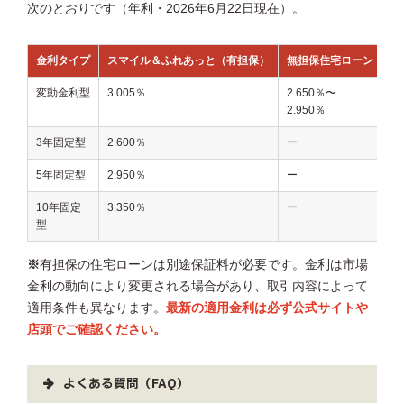
次のとおりです（年利・2026年6月22日現在）。
金利タイプ
スマイル＆ふれあっと（有担保）
無担保住宅ローン
変動金利型
3.005％
2.650％〜
2.950％
3年固定型
2.600％
ー
5年固定型
2.950％
ー
10年固定
3.350％
ー
型
※
有担保の住宅ローンは別途保証料が必要です。金利は市場
金利の動向により変更される場合があり、取引内容によって
適用条件も異なります。
最新の適用金利は必ず公式サイトや
店頭でご確認ください。
よくある質問（FAQ）