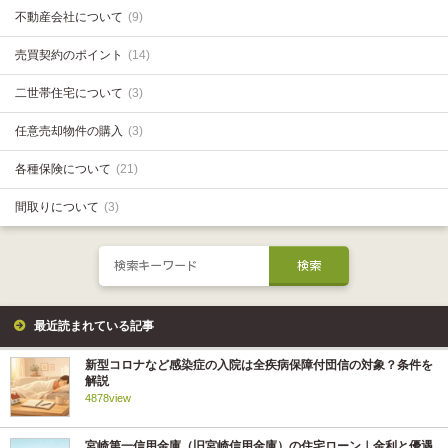
不動産会社について
(9)
売買契約のポイント
(14)
二世帯住宅について
(3)
任意売却物件の購入
(3)
各種保険について
(21)
間取りについて
(3)
最近読まれている記事
新型コロナなど感染症の入院は全疾病保障付団信の対象？条件を
解説
4878view
宮崎第一信用金庫（旧宮崎信用金庫）の住宅ローン｜金利と優遇