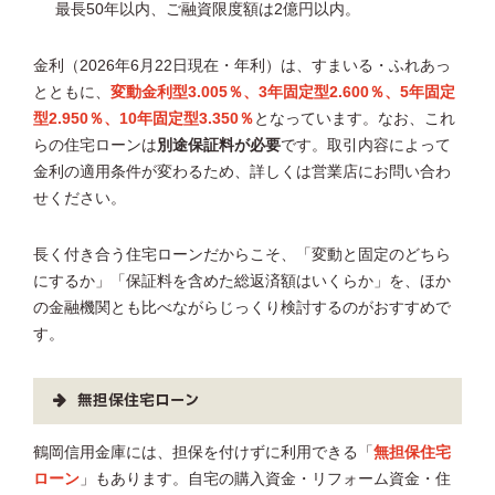
最長50年以内、ご融資限度額は2億円以内。
金利（2026年6月22日現在・年利）は、すまいる・ふれあっ
とともに、
変動金利型3.005％、3年固定型2.600％、5年固定
型2.950％、10年固定型3.350％
となっています。なお、これ
らの住宅ローンは
別途保証料が必要
です。取引内容によって
金利の適用条件が変わるため、詳しくは営業店にお問い合わ
せください。
長く付き合う住宅ローンだからこそ、「変動と固定のどちら
にするか」「保証料を含めた総返済額はいくらか」を、ほか
の金融機関とも比べながらじっくり検討するのがおすすめで
す。
無担保住宅ローン
鶴岡信用金庫には、担保を付けずに利用できる「
無担保住宅
ローン
」もあります。自宅の購入資金・リフォーム資金・住