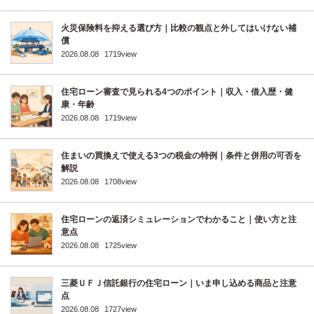
火災保険料を抑える選び方｜比較の観点と外してはいけない補
償
2026.08.08
1719view
住宅ローン審査で見られる4つのポイント｜収入・借入歴・健
康・年齢
2026.08.08
1719view
住まいの買換えで使える3つの税金の特例｜条件と併用の可否を
解説
2026.08.08
1708view
住宅ローンの返済シミュレーションでわかること｜使い方と注
意点
2026.08.08
1725view
三菱ＵＦＪ信託銀行の住宅ローン｜いま申し込める商品と注意
点
2026.08.08
1727view