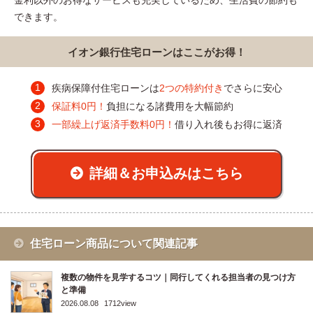
金利以外のお得なサービスも充実しているため、生活費の節約も
できます。
イオン銀行住宅ローンはここがお得！
疾病保障付住宅ローンは
2つの特約付き
でさらに安心
保証料0円！
負担になる諸費用を大幅節約
一部繰上げ返済手数料0円！
借り入れ後もお得に返済
詳細＆お申込みはこちら
住宅ローン商品について関連記事
複数の物件を見学するコツ｜同行してくれる担当者の見つけ方
と準備
2026.08.08
1712view