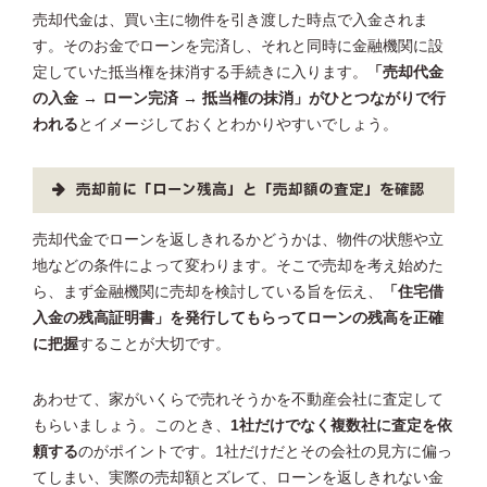
売却代金は、買い主に物件を引き渡した時点で入金されま
す。そのお金でローンを完済し、それと同時に金融機関に設
定していた抵当権を抹消する手続きに入ります。
「売却代金
の入金 → ローン完済 → 抵当権の抹消」がひとつながりで行
われる
とイメージしておくとわかりやすいでしょう。
売却前に「ローン残高」と「売却額の査定」を確認
売却代金でローンを返しきれるかどうかは、物件の状態や立
地などの条件によって変わります。そこで売却を考え始めた
ら、まず金融機関に売却を検討している旨を伝え、
「住宅借
入金の残高証明書」を発行してもらってローンの残高を正確
に把握
することが大切です。
あわせて、家がいくらで売れそうかを不動産会社に査定して
もらいましょう。このとき、
1社だけでなく複数社に査定を依
頼する
のがポイントです。1社だけだとその会社の見方に偏っ
てしまい、実際の売却額とズレて、ローンを返しきれない金