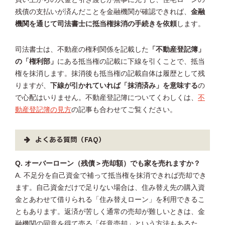
残債の支払いが済んだことを金融機関が確認できれば、
金融
機関を通じて司法書士に抵当権抹消の手続きを依頼
します。
司法書士は、不動産の権利関係を記載した
「不動産登記簿」
の「権利部」
にある抵当権の記載に下線を引くことで、抵当
権を抹消します。抹消後も抵当権の記載自体は履歴として残
りますが、
下線が引かれていれば「抹消済み」を意味する
の
で心配はいりません。不動産登記簿についてくわしくは、
不
動産登記簿の見方
の記事も合わせてご覧ください。
よくある質問（FAQ）
Q. オーバーローン（残債＞売却額）でも家を売れますか？
A. 不足分を自己資金で補って抵当権を抹消できれば売却でき
ます。自己資金だけで足りない場合は、住み替え先の購入資
金とあわせて借りられる「住み替えローン」を利用できるこ
ともあります。返済が苦しく通常の売却が難しいときは、金
融機関の同意を得て売る「任意売却」という方法もあるた