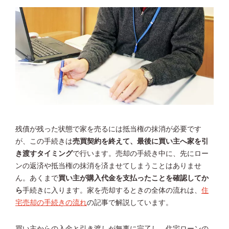
残債が残った状態で家を売るには抵当権の抹消が必要です
が、この手続きは
売買契約を終えて、最後に買い主へ家を引
き渡すタイミング
で行います。売却の手続き中に、先にロー
ンの返済や抵当権の抹消を済ませてしまうことはありませ
ん。あくまで
買い主が購入代金を支払ったことを確認してか
ら
手続きに入ります。家を売却するときの全体の流れは、
住
宅売却の手続きの流れ
の記事で解説しています。
買い主からの入金と引き渡しが無事に完了し、住宅ローンの