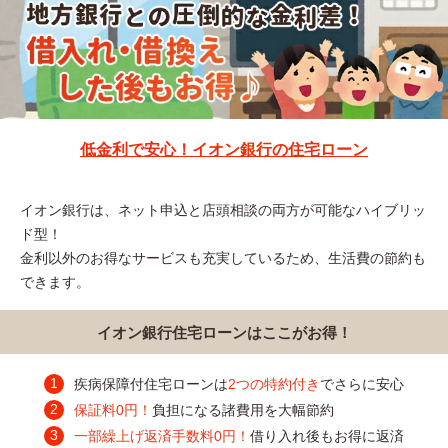
低金利で安心！イオン銀行の住宅ローン
イオン銀行は、ネット申込と店頭相談の両方が可能なハイブリッ
ド型！
金利以外のお得なサービスも充実しているため、生活費の節約も
できます。
イオン銀行住宅ローンはここがお得！
疾病保障付住宅ローンは
2つの特約付き
でさらに安心
保証料0円！
負担になる諸費用を大幅節約
一部繰上げ返済手数料0円！
借り入れ後もお得に返済