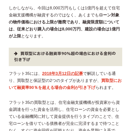
しかしながら、今回は8,000万円もしくは1億円を超えて住宅
金融支援機構が融資するのではなく、あくまでも
ローン対象
の物件価格における上限が撤廃であり、融資限度額について
は、従来どおり購入の場合は8,000万円、建設の場合は1億円
が上限
となります。
買取型における融資率90％超の場合における金利の
引き下げ
フラット35には、
2018年3月12日の記事
で解説している通
り、買取型と保証型の2つのタイプがありますが、
買取型にお
いて融資率90％を超える場合の金利が引き下げ
られます。
フラット35の買取型とは、住宅金融支援機構が投資家から資
金調達を行った資金を活用し、住宅ローンの資金を必要とし
ている金融機関に対して資金提供を行うタイプのことで、住
宅ローンを借りている債務者が完全に完済するまで待つこと
なく、すぐに資金回収が可能となり、資金を早期に入手で