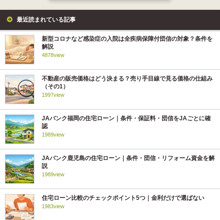
最近読まれている記事
新型コロナなど感染症の入院は全疾病保障付団信の対象？条件を
解説
4878view
不動産の販売価格はどう決まる？売り手目線で見る価格の仕組み
（その1）
1997view
JAバンク福岡の住宅ローン｜条件・保証料・団信をJAごとに確
認
1989view
JAバンク鹿児島の住宅ローン｜条件・団信・リフォーム資金を解
説
1989view
住宅ローン比較のチェックポイント5つ｜金利だけで選ばない
1983view