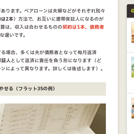
があります。ペアローンは夫婦などがそれぞれ別々
約は2本
）方法で、お互いに連帯保証人になるのが
合算は、収入は合わせるものの
契約は1本、債務者
な違いです。
する場合、多くは夫が債務者となって毎月返済
保証人
として返済に責任を負う形になります（ど
ーンによって異なります。詳しくは後述します）。
やせる（フラット35の例）