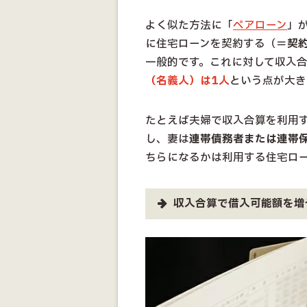
よく似た方法に「
ペアローン
」
に住宅ローンを契約する（＝
契
一般的です。これに対して収入
（名義人）は1人
という点が大き
たとえば夫婦で収入合算を利用
し、妻は
連帯債務者または連帯
ちらになるかは利用する住宅ロ
収入合算で借入可能額を増