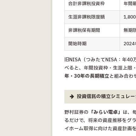
合計非課税投資枠
年間最
生涯非課税限度額
1,8
非課税保有期間
無期
開始時期
202
旧NISA（つみたてNISA：年4
べると、年間投資枠・生涯上限
年・30年の長期積立
と組み合わ
投資信託の積立シミュレー
野村証券の
「みらい電卓」
は、
るだけで、将来の資産推移をグ
イホーム取得に向けた資産計画