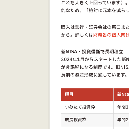
これを大きく上回っています）
能なため、「絶対に元本を減ら
購入は銀行・証券会社の窓口ま
から。詳しくは
財務省の個人向
新NISA・投資信託で長期積立
2024年1月からスタートした
新
が非課税になる制度です。旧NI
長期の資産形成に適しています
項目
新NI
つみたて投資枠
年間
成長投資枠
年間