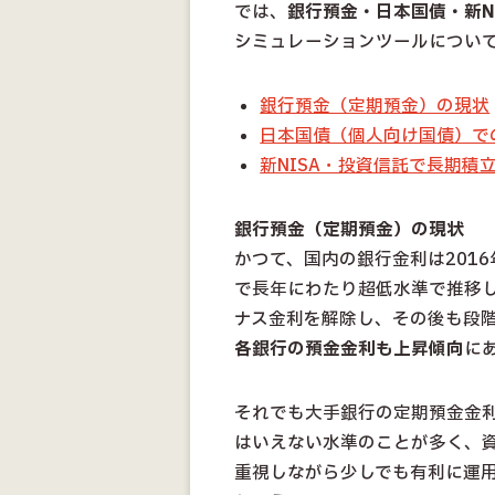
では、
銀行預金・日本国債・新NI
シミュレーションツールについ
銀行預金（定期預金）の現状
日本国債（個人向け国債）で
新NISA・投資信託で長期積
銀行預金（定期預金）の現状
かつて、国内の銀行金利は201
で長年にわたり超低水準で推移し
ナス金利を解除し、その後も段
各銀行の預金金利も上昇傾向
に
それでも大手銀行の定期預金金
はいえない水準のことが多く、
重視しながら少しでも有利に運