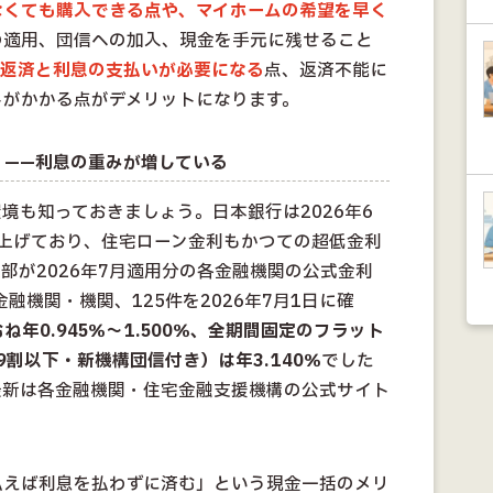
なくても購入できる点や、マイホームの希望を早く
の適用、団信への加入、現金を手元に残せること
返済と利息の支払いが必要になる
点、返済不能に
トがかかる点がデメリットになります。
」——利息の重みが増している
境も知っておきましょう。日本銀行は2026年6
き上げており、住宅ローン金利もかつての超低金利
部が2026年7月適用分の各金融機関の公式金利
融機関・機関、125件を2026年7月1日に確
年0.945％〜1.500％、全期間固定のフラット
9割以下・新機構団信付き）は年3.140％
でした
最新は各金融機関・住宅金融支援機構の公式サイト
払えば利息を払わずに済む」という現金一括のメリ