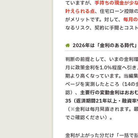
ていますが、
手持ちの現金が少
叶えられる点
、住宅ローン控除
がメリットです。対して、
毎月の
なるリスク、契約に手間とコス
2026年は「金利のある時代
判断の前提として、いまの金利環
月に政策金利を1.0％程度へ引
期より高くなっています。当編集
ページを実測したところ（14の金
認）、
主要行の変動金利はおおむね
35（返済期間21年以上・融資率
（※金利は毎月見直されます。
でご確認ください）。
金利が上がった分だけ「一括で