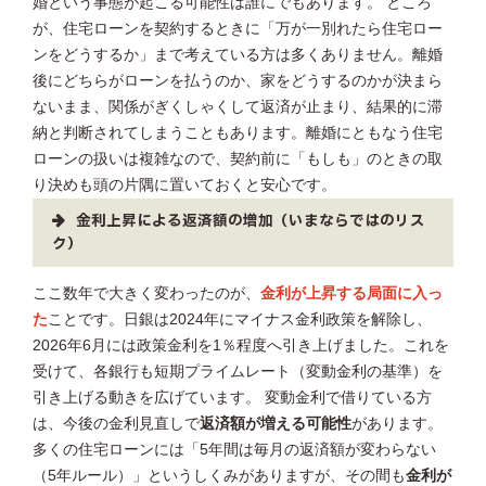
婚という事態が起こる可能性は誰にでもあります。 ところ
が、住宅ローンを契約するときに「万が一別れたら住宅ロー
ンをどうするか」まで考えている方は多くありません。離婚
後にどちらがローンを払うのか、家をどうするのかが決まら
ないまま、関係がぎくしゃくして返済が止まり、結果的に滞
納と判断されてしまうこともあります。離婚にともなう住宅
ローンの扱いは複雑なので、契約前に「もしも」のときの取
り決めも頭の片隅に置いておくと安心です。
金利上昇による返済額の増加（いまならではのリス
ク）
ここ数年で大きく変わったのが、
金利が上昇する局面に入っ
た
ことです。日銀は2024年にマイナス金利政策を解除し、
2026年6月には政策金利を1％程度へ引き上げました。これを
受けて、各銀行も短期プライムレート（変動金利の基準）を
引き上げる動きを広げています。 変動金利で借りている方
は、今後の金利見直しで
返済額が増える可能性
があります。
多くの住宅ローンには「5年間は毎月の返済額が変わらない
（5年ルール）」というしくみがありますが、その間も
金利が