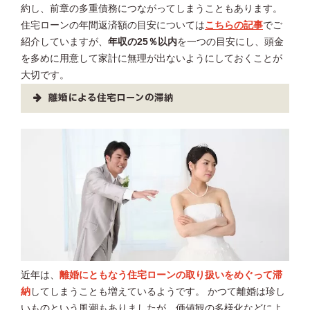
約し、前章の多重債務につながってしまうこともあります。
住宅ローンの年間返済額の目安については
こちらの記事
でご
紹介していますが、
年収の25％以内
を一つの目安にし、頭金
を多めに用意して家計に無理が出ないようにしておくことが
大切です。
離婚による住宅ローンの滞納
近年は、
離婚にともなう住宅ローンの取り扱いをめぐって滞
納
してしまうことも増えているようです。 かつて離婚は珍し
いものという風潮もありましたが、価値観の多様化などによ