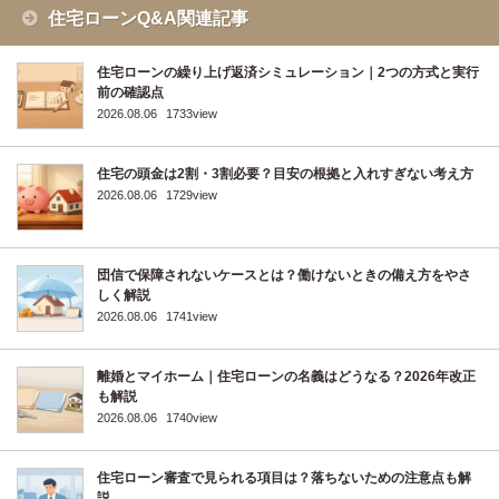
住宅ローンQ&A関連記事
住宅ローンの繰り上げ返済シミュレーション｜2つの方式と実行
前の確認点
2026.08.06
1733view
住宅の頭金は2割・3割必要？目安の根拠と入れすぎない考え方
2026.08.06
1729view
団信で保障されないケースとは？働けないときの備え方をやさ
しく解説
2026.08.06
1741view
離婚とマイホーム｜住宅ローンの名義はどうなる？2026年改正
も解説
2026.08.06
1740view
住宅ローン審査で見られる項目は？落ちないための注意点も解
説