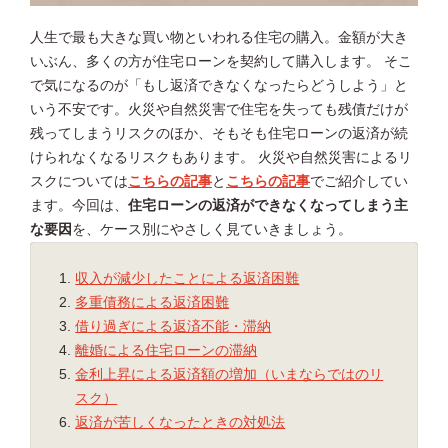
人生で最も大きな買い物といわれる住宅の購入。金額が大き
いぶん、多くの方が住宅ローンを契約して購入します。 そこ
で気になるのが「もし返済できなくなったらどうしよう」と
いう不安です。火災や自然災害で住宅を失っても残債だけが
残ってしまうリスクのほか、そもそも住宅ローンの返済が続
けられなくなるリスクもあります。 火災や自然災害によるリ
スクについては
こちらの記事
と
こちらの記事
でご紹介してい
ます。今回は、
住宅ローンの返済ができなくなってしまう主
な要因
を、ケース別にやさしく見ていきましょう。
収入が減少したことによる返済困難
多重債務による返済困難
借り過ぎによる返済不能・滞納
離婚による住宅ローンの滞納
金利上昇による返済額の増加（いまならではのリ
スク）
返済が苦しくなったときの対処法