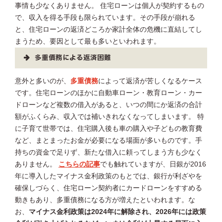
事情も少なくありません。 住宅ローンは個人が契約するもの
で、収入を得る手段も限られています。その手段が崩れる
と、住宅ローンの返済どころか家計全体の危機に直結してし
まうため、要因として最も多いといわれます。
多重債務による返済困難
意外と多いのが、
多重債務
によって返済が苦しくなるケース
です。住宅ローンのほかに自動車ローン・教育ローン・カー
ドローンなど複数の借入があると、いつの間にか返済の合計
額がふくらみ、収入では補いきれなくなってしまいます。 特
に子育て世帯では、住宅購入後も車の購入や子どもの教育費
など、まとまったお金が必要になる場面が多いものです。手
持ちの資金で足りず、新たな借入に頼ってしまう方も少なく
ありません。
こちらの記事
でも触れていますが、日銀が2016
年に導入したマイナス金利政策のもとでは、銀行が利ざやを
確保しづらく、住宅ローン契約者にカードローンをすすめる
動きもあり、多重債務になる方が増えたといわれます。な
お、
マイナス金利政策は2024年に解除され、2026年には政策