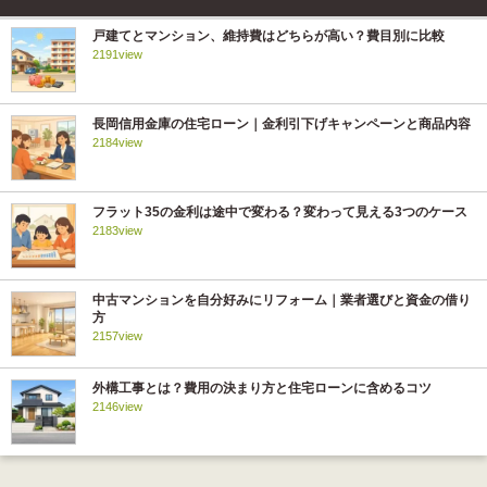
戸建てとマンション、維持費はどちらが高い？費目別に比較
2191view
長岡信用金庫の住宅ローン｜金利引下げキャンペーンと商品内容
2184view
フラット35の金利は途中で変わる？変わって見える3つのケース
2183view
中古マンションを自分好みにリフォーム｜業者選びと資金の借り
方
2157view
外構工事とは？費用の決まり方と住宅ローンに含めるコツ
2146view