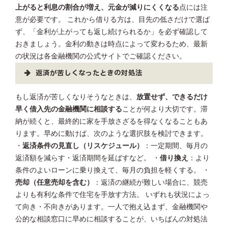
上がると利息の割合が増え、元金が減りにくくなる
点には注
意が必要です。 これから借りる方は、目先の低さだけで選ば
ず、「金利が上がっても返し続けられるか」を必ず確認して
おきましょう。金利の動きは時点によって変わるため、最新
の状況は各金融機関の公式サイトでご確認ください。
返済が苦しくなったときの対処法
もし返済が苦しくなりそうなときは、
放置せず、できるだけ
早く借入先の金融機関に相談する
ことが何より大切です。滞
納が続くと、最終的に家を手放さざるを得なくなることもあ
ります。早めに動けば、次のような選択肢を検討できます。
・
返済条件の見直し（リスケジュール）
：一定期間、毎月の
返済額を減らす・返済期間を延ばすなど。 ・
借り換え
：より
条件のよいローンに乗り換えて、毎月の負担を軽くする。 ・
売却（任意売却を含む）
：返済の継続が難しい場合に、競売
よりも有利な条件で住宅を手放す方法。 いずれも状況によっ
て向き・不向きがあります。一人で抱え込まず、金融機関や
公的な相談窓口に早めに相談することが、いちばんの対処法