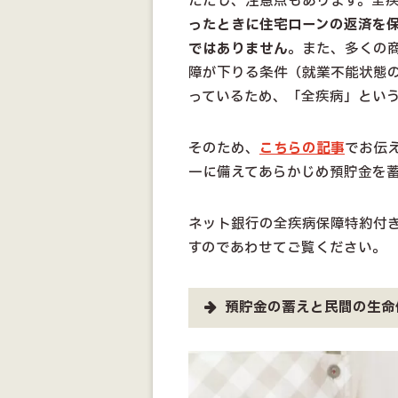
ただし、注意点もあります。全
ったときに住宅ローンの返済を
ではありません
。また、多くの
障が下りる条件（就業不能状態
っているため、「全疾病」とい
そのため、
こちらの記事
でお伝
一に備えてあらかじめ預貯金を
ネット銀行の全疾病保障特約付
すのであわせてご覧ください。
預貯金の蓄えと民間の生命