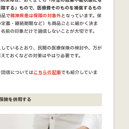
疾病保障は、あくまでも
「所定の就業不能状態にな
保障する」もので、医療費そのものを補償するもの
商品で
精神疾患は保障の対象外
となっています。保
の定義・継続期間など）も商品ごとに細かく決ま
う名前の印象だけで過信しないことが大切です。
えしているとおり、民間の医療保険の検討や、万が
蓄えておくなどの対策はやはり必要です。
き団信については
こちらの記事
でも紹介していま
保険を併用する