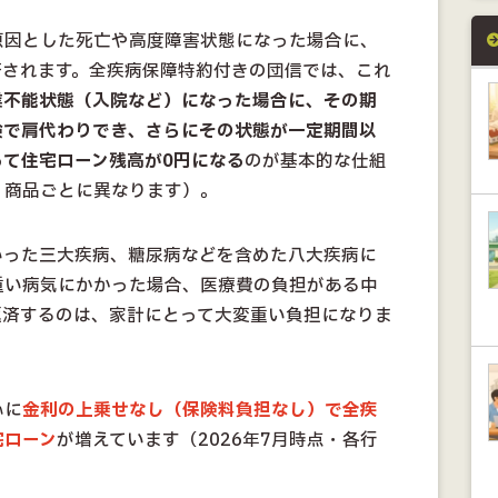
原因とした死亡や高度障害状態になった場合に、
済されます。全疾病保障特約付きの団信では、これ
業不能状態（入院など）になった場合に、その期
険で肩代わりでき、さらにその状態が一定期間以
て住宅ローン残高が0円になる
のが基本的な仕組
・商品ごとに異なります）。
いった三大疾病、糖尿病などを含めた八大疾病に
重い病気にかかった場合、医療費の負担がある中
返済するのは、家計にとって大変重い負担になりま
心に
金利の上乗せなし（保険料負担なし）で全疾
宅ローン
が増えています（2026年7月時点・各行