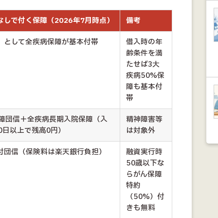
なしで付く保障（2026年7月時点）
備考
」として全疾病保障が基本付帯
借入時の年
齢条件を満
たせば3大
疾病50%保
障も基本付
帯
保障団信＋全疾病長期入院保障（入
精神障害等
0日以上で残高0円）
は対象外
付団信（保険料は楽天銀行負担）
融資実行時
50歳以下な
らがん保障
特約
（50%）付
きも無料