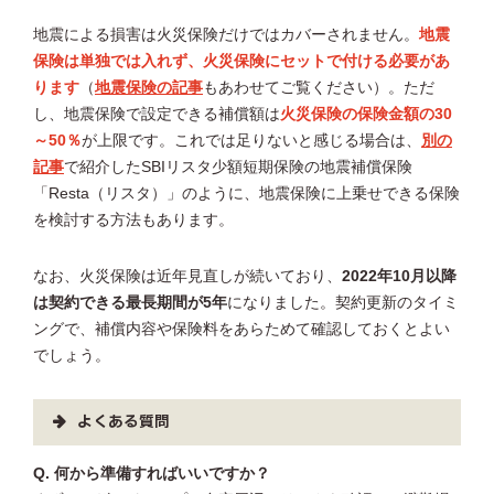
地震による損害は火災保険だけではカバーされません。
地震
保険は単独では入れず、火災保険にセットで付ける必要があ
ります
（
地震保険の記事
もあわせてご覧ください）。ただ
し、地震保険で設定できる補償額は
火災保険の保険金額の30
～50％
が上限です。これでは足りないと感じる場合は、
別の
記事
で紹介したSBIリスタ少額短期保険の地震補償保険
「Resta（リスタ）」のように、地震保険に上乗せできる保険
を検討する方法もあります。
なお、火災保険は近年見直しが続いており、
2022年10月以降
は契約できる最長期間が5年
になりました。契約更新のタイミ
ングで、補償内容や保険料をあらためて確認しておくとよい
でしょう。
よくある質問
Q. 何から準備すればいいですか？