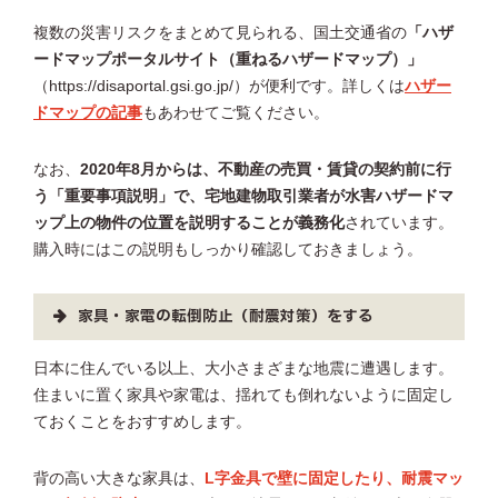
複数の災害リスクをまとめて見られる、国土交通省の
「ハザ
ードマップポータルサイト（重ねるハザードマップ）」
（https://disaportal.gsi.go.jp/）が便利です。詳しくは
ハザー
ドマップの記事
もあわせてご覧ください。
なお、
2020年8月からは、不動産の売買・賃貸の契約前に行
う「重要事項説明」で、宅地建物取引業者が水害ハザードマ
ップ上の物件の位置を説明することが義務化
されています。
購入時にはこの説明もしっかり確認しておきましょう。
家具・家電の転倒防止（耐震対策）をする
日本に住んでいる以上、大小さまざまな地震に遭遇します。
住まいに置く家具や家電は、揺れても倒れないように固定し
ておくことをおすすめします。
背の高い大きな家具は、
L字金具で壁に固定したり、耐震マッ