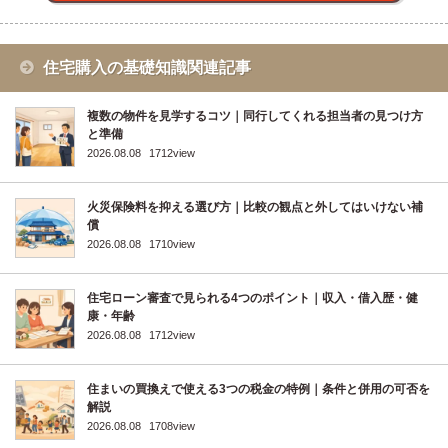
住宅購入の基礎知識関連記事
複数の物件を見学するコツ｜同行してくれる担当者の見つけ方
と準備
2026.08.08
1712view
火災保険料を抑える選び方｜比較の観点と外してはいけない補
償
2026.08.08
1710view
住宅ローン審査で見られる4つのポイント｜収入・借入歴・健
康・年齢
2026.08.08
1712view
住まいの買換えで使える3つの税金の特例｜条件と併用の可否を
解説
2026.08.08
1708view