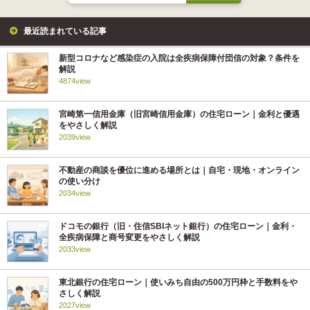
最近読まれている記事
新型コロナなど感染症の入院は全疾病保障付団信の対象？条件を
解説
4874view
宮崎第一信用金庫（旧宮崎信用金庫）の住宅ローン｜金利と優遇
をやさしく解説
2039view
不動産の商談を優位に進める場所とは｜自宅・現地・オンライン
の使い分け
2034view
ドコモの銀行（旧・住信SBIネット銀行）の住宅ローン｜金利・
全疾病保障と商号変更をやさしく解説
2033view
東北銀行の住宅ローン｜使いみち自由の500万円枠と手数料をや
さしく解説
2027view