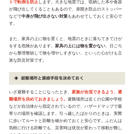
トで転倒を防止
します。大きな地震では、収納した本や食器
が飛び出してくることもあるので、扉開き防止のストッパー
などで
中身が飛び出さない対策
もあわせてしておくと安心で
す。
また、家具の上に物を置くと、地震のときに落ちてきてけが
をする危険があります。
家具の上には物を置かない
、日ごろ
から整理整頓して物を増やしすぎない、といった心がけも立
派な防災対策です。
避難場所と連絡手段を決めておく
いざ避難することになったとき、
家族が合流できるよう、避
難場所を決めておきましょう。
避難場所は近くの公園や学校
などが自治体から指定されているので、ハザードマップで最
寄りの場所を確認します。引っ越したばかりのときは、実際
に歩いてルートと距離を確かめておくと安心です。ふだんは
気軽に行ける距離でも、災害時は状況が変わって移動が難し