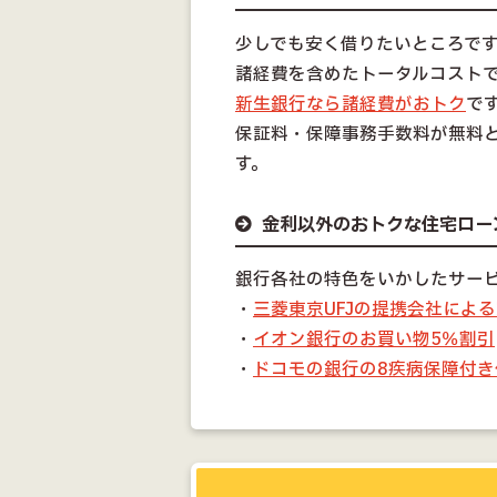
少しでも安く借りたいところで
諸経費を含めたトータルコスト
新生銀行なら諸経費がおトク
で
保証料・保障事務手数料が無料と
す。
金利以外のおトクな住宅ロー
銀行各社の特色をいかしたサー
・
三菱東京UFJの提携会社によ
・
イオン銀行のお買い物5％割引
・
ドコモの銀行の8疾病保障付き